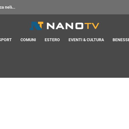
 nell̵...
 SPORT
COMUNI
ESTERO
EVENTI & CULTURA
BENESSE