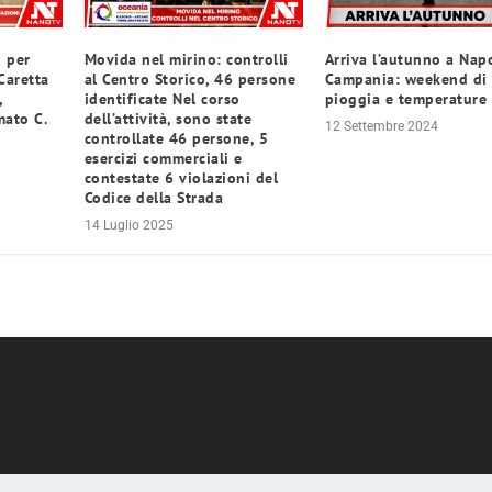
d per
Movida nel mirino: controlli
Arriva l’autunno a Napo
Caretta
al Centro Storico, 46 persone
Campania: weekend di
,
identificate Nel corso
pioggia e temperature 
mato C.
dell’attività, sono state
12 Settembre 2024
controllate 46 persone, 5
esercizi commerciali e
contestate 6 violazioni del
Codice della Strada
14 Luglio 2025