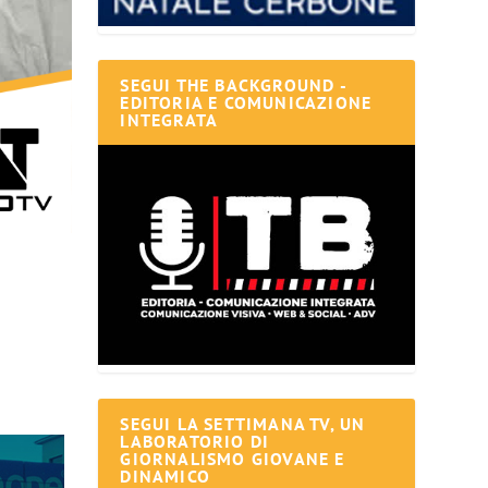
SEGUI THE BACKGROUND -
EDITORIA E COMUNICAZIONE
INTEGRATA
SEGUI LA SETTIMANA TV, UN
LABORATORIO DI
GIORNALISMO GIOVANE E
DINAMICO