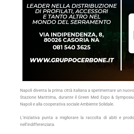
Napoli diventa la prima città italiana a sperimentare un nuovo s
Stazione Marittima, durante il Green Med Expo & Symposium
Napoli e alla cooperativa sociale Ambiente Solidale.
L’iniziativa punta a migliorare la raccolta di abiti e prod
nell’indifferenziata.