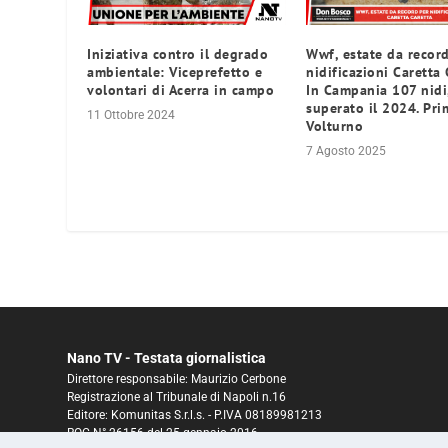
Iniziativa contro il degrado
Wwf, estate da recor
ambientale: Viceprefetto e
nidificazioni Caretta 
volontari di Acerra in campo
In Campania 107 nidi
superato il 2024. Pri
11 Ottobre 2024
Volturno
7 Agosto 2025
Nano TV - Testata giornalistica
Direttore responsabile: Maurizio Cerbone
Registrazione al Tribunale di Napoli n.16
Editore: Komunitas S.r.l.s. - P.IVA 08189981213
ROC N° 26156 del 25 gennaio 2016