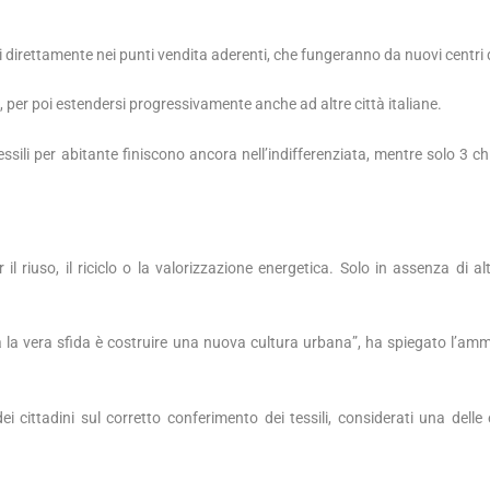
sili direttamente nei punti vendita aderenti, che fungeranno da nuovi centri 
, per poi estendersi progressivamente anche ad altre città italiane.
i tessili per abitante finiscono ancora nell’indifferenziata, mentre solo 3 c
 il riuso, il riciclo o la valorizzazione energetica. Solo in assenza di al
, ma la vera sfida è costruire una nuova cultura urbana”, ha spiegato l’amm
cittadini sul corretto conferimento dei tessili, considerati una dell