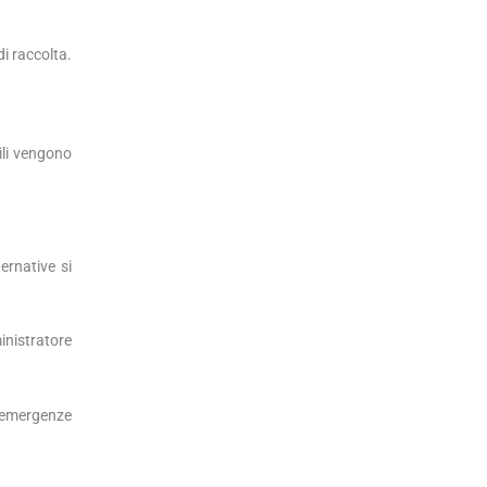
di raccolta.
hili vengono
ternative si
inistratore
e emergenze