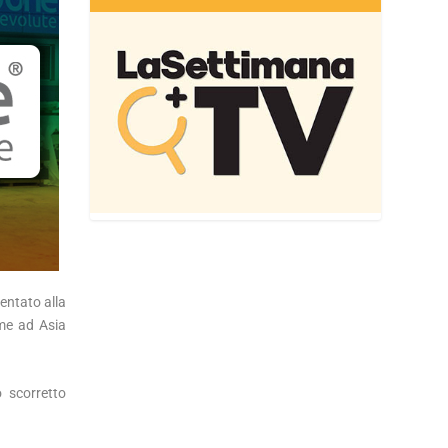
sentato alla
eme ad Asia
o scorretto