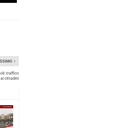
SSIMO
i: traffico
i cittadini