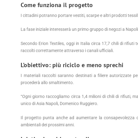
Come funziona il progetto
I cittadini potranno portare vestiti, scarpe e altri prodotti tes
La fase iniziale interesserà un primo gruppo di negozi a Napoli
Secondo Erion Textiles, oggi in Italia circa 17,7 chili di rifiut
raccolti correttamente attraverso i canali ufficiali.
L’obiettivo: più riciclo e meno sprechi
I materiali raccolti saranno destinati a filiere autorizzate per
procederà allo smaltimento.
“Ogni giorno raccogliamo circa 1,4 milioni di chili di rifiuti
unico di Asia Napoli, Domenico Ruggiero.
Il progetto punta anche ad aumentare la consapevolezza dei 
ambientali dei prossimi anni.