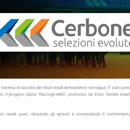
istema di raccolta dei rifiuti tessili direttamente nei negozi. È stato pre
, il progetto pilota “Raccogli-AMO”, promosso da Erion Textiles insi
otti tessili usati, riducendo gli sprechi e contrastando il conferiment