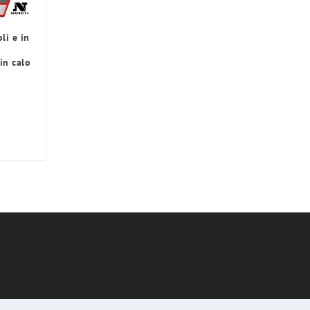
li e in
in calo