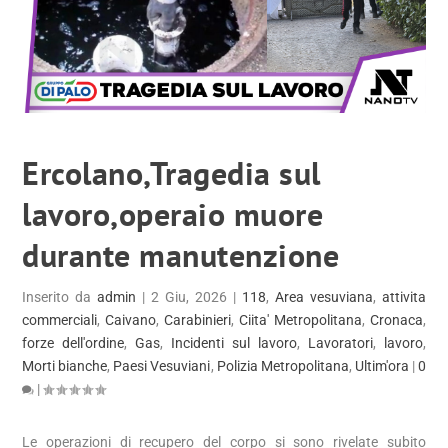
Ercolano,Tragedia sul
lavoro,operaio muore
durante manutenzione
Inserito da
admin
|
2 Giu, 2026
|
118
,
Area vesuviana
,
attivita
commerciali
,
Caivano
,
Carabinieri
,
Ciita' Metropolitana
,
Cronaca
,
forze dell'ordine
,
Gas
,
Incidenti sul lavoro
,
Lavoratori
,
lavoro
,
Morti bianche
,
Paesi Vesuviani
,
Polizia Metropolitana
,
Ultim'ora
|
0
|
Le operazioni di recupero del corpo si sono rivelate subito