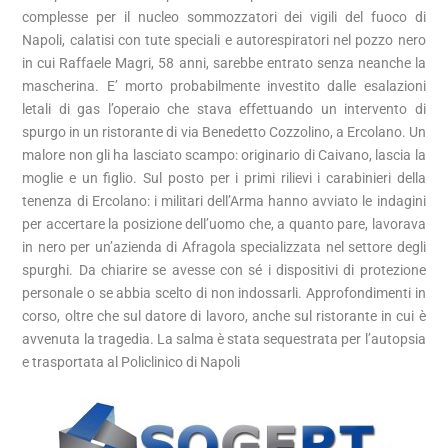
complesse per il nucleo sommozzatori dei vigili del fuoco di
Napoli, calatisi con tute speciali e autorespiratori nel pozzo nero
in cui Raffaele Magri, 58 anni, sarebbe entrato senza neanche la
mascherina. E’ morto probabilmente investito dalle esalazioni
letali di gas l’operaio che stava effettuando un intervento di
spurgo in un ristorante di via Benedetto Cozzolino, a Ercolano. Un
malore non gli ha lasciato scampo: originario di Caivano, lascia la
moglie e un figlio. Sul posto per i primi rilievi i carabinieri della
tenenza di Ercolano: i militari dell’Arma hanno avviato le indagini
per accertare la posizione dell’uomo che, a quanto pare, lavorava
in nero per un’azienda di Afragola specializzata nel settore degli
spurghi. Da chiarire se avesse con sé i dispositivi di protezione
personale o se abbia scelto di non indossarli. Approfondimenti in
corso, oltre che sul datore di lavoro, anche sul ristorante in cui è
avvenuta la tragedia. La salma è stata sequestrata per l’autopsia
e trasportata al Policlinico di Napoli