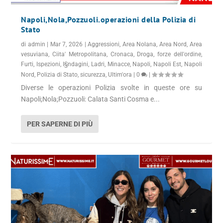
Napoli,Nola,Pozzuoli.operazioni della Polizia di
Stato
di
admin
|
Mar 7, 2026
|
Aggressioni
,
Area Nolana
,
Area Nord
,
Area
vesuviana
,
Ciita' Metropolitana
,
Cronaca
,
Droga
,
forze dell'ordine
,
Furti
,
Ispezioni
,
I§ndagini
,
Ladri
,
Minacce
,
Napoli
,
Napoli Est
,
Napoli
Nord
,
Polizia di Stato
,
sicurezza
,
Ultim'ora
|
0
|
Diverse le operazioni Polizia svolte in queste ore su
Napoli;Nola;Pozzuoli: Calata Santi Cosma e...
PER SAPERNE DI PIÙ