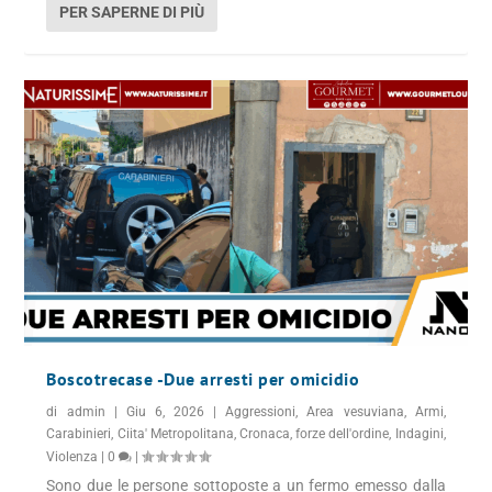
PER SAPERNE DI PIÙ
Boscotrecase -Due arresti per omicidio
di
admin
|
Giu 6, 2026
|
Aggressioni
,
Area vesuviana
,
Armi
,
Carabinieri
,
Ciita' Metropolitana
,
Cronaca
,
forze dell'ordine
,
Indagini
,
Violenza
|
0
|
Sono due le persone sottoposte a un fermo emesso dalla