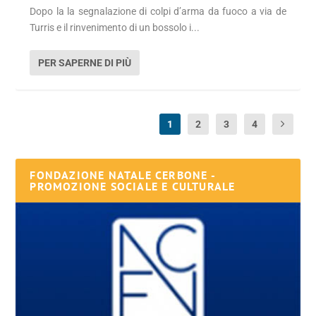
Dopo la la segnalazione di colpi d’arma da fuoco a via de
Turris e il rinvenimento di un bossolo i...
PER SAPERNE DI PIÙ
1
2
3
4
FONDAZIONE NATALE CERBONE -
PROMOZIONE SOCIALE E CULTURALE