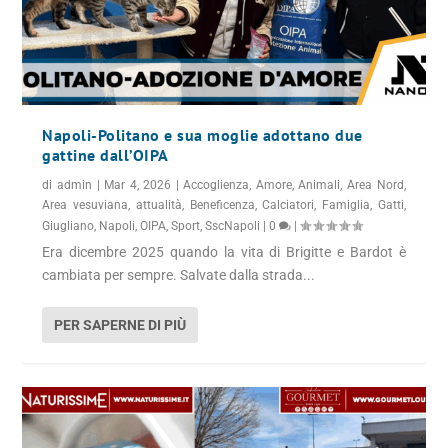
Napoli-Politano e sua moglie adottano due
gattine dall’OIPA
di
admin
|
Mar 4, 2026
|
Accoglienza
,
Amore
,
Animali
,
Area Nord
,
Area vesuviana
,
attualità
,
Beneficenza
,
Calciatori
,
Famiglia
,
Gatti
,
Giugliano
,
Napoli
,
OIPA
,
Sport
,
SscNapoli
|
0
|
Era dicembre 2025 quando la vita di Brigitte e Bardot è
cambiata per sempre. Salvate dalla strada...
PER SAPERNE DI PIÙ