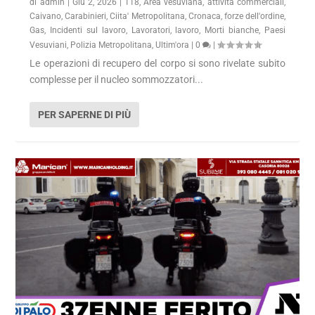
di
admin
|
Giu 2, 2026
|
118
,
Area vesuviana
,
attivita commerciali
,
Caivano
,
Carabinieri
,
Ciita' Metropolitana
,
Cronaca
,
forze dell'ordine
,
Gas
,
Incidenti sul lavoro
,
Lavoratori
,
lavoro
,
Morti bianche
,
Paesi
Vesuviani
,
Polizia Metropolitana
,
Ultim'ora
|
0
|
Le operazioni di recupero del corpo si sono rivelate subito
complesse per il nucleo sommozzatori...
PER SAPERNE DI PIÙ