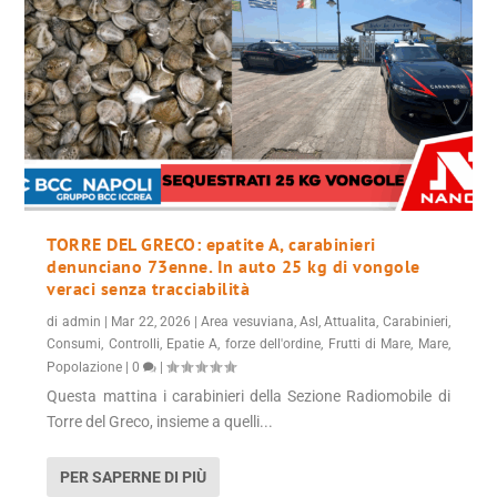
TORRE DEL GRECO: epatite A, carabinieri
denunciano 73enne. In auto 25 kg di vongole
veraci senza tracciabilità
di
admin
|
Mar 22, 2026
|
Area vesuviana
,
Asl
,
Attualita
,
Carabinieri
,
Consumi
,
Controlli
,
Epatie A
,
forze dell'ordine
,
Frutti di Mare
,
Mare
,
Popolazione
|
0
|
Questa mattina i carabinieri della Sezione Radiomobile di
Torre del Greco, insieme a quelli...
PER SAPERNE DI PIÙ