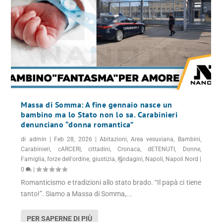
Massa di Somma: A fine gennaio nasce un
bambino ma lo Stato non lo sa. Carabinieri
denunciano “donna romantica”
di
admin
|
Feb 28, 2026
|
Abitazioni
,
Area vesuviana
,
Bambini
,
Carabinieri
,
cARCERI
,
cittadini
,
Cronaca
,
dETENUTI
,
Donne
,
Famiglia
,
forze dell'ordine
,
giustizia
,
I§ndagini
,
Napoli
,
Napoli Nord
|
0
|
Romanticismo e tradizioni allo stato brado. “Il papà ci tiene
tanto!”. Siamo a Massa di Somma,...
PER SAPERNE DI PIÙ