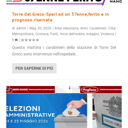
Torre del Greco-Spari ad un 37enne,ferito e in
prognoso riservata
di
admin
|
Mag 30, 2026
|
Area vesuviana
,
Armi
,
Carabinieri
,
Ciita'
Metropolitana
,
Cronaca
,
Feriti
,
forze dell'ordine
,
Indagini
,
Violenza
|
0
|
Questa mattina i carabinieri della stazione di Torre Del
Greco sono intervenuti nell’ospedale...
PER SAPERNE DI PIÙ