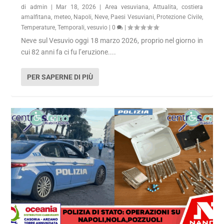
di
admin
|
Mar 18, 2026
|
Area vesuviana
,
Attualita
,
costiera
amalfitana
,
meteo
,
Napoli
,
Neve
,
Paesi Vesuviani
,
Protezione Civile
,
Temperature
,
Temporali
,
vesuvio
|
0
|
Neve sul Vesuvio oggi 18 marzo 2026, proprio nel giorno in
cui 82 anni fa ci fu l’eruzione....
PER SAPERNE DI PIÙ