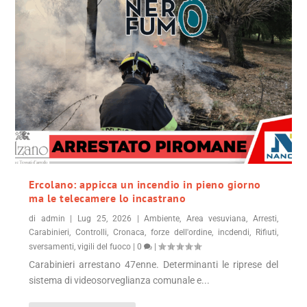
Ercolano: appicca un incendio in pieno giorno
ma le telecamere lo incastrano
di
admin
|
Lug 25, 2026
|
Ambiente
,
Area vesuviana
,
Arresti
,
Carabinieri
,
Controlli
,
Cronaca
,
forze dell'ordine
,
incdendi
,
Rifiuti
,
sversamenti
,
vigili del fuoco
|
0
|
Carabinieri arrestano 47enne. Determinanti le riprese del
sistema di videosorveglianza comunale e...