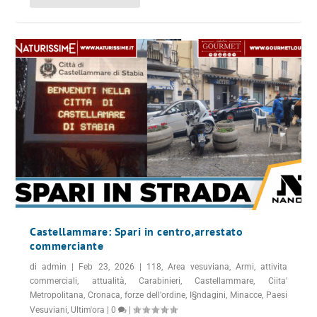
Castellammare: Spari in centro,arrestato
commerciante
di
admin
|
Feb 23, 2026
|
118
,
Area vesuviana
,
Armi
,
attivita
commerciali
,
attualità
,
Carabinieri
,
Castellammare
,
Ciita'
Metropolitana
,
Cronaca
,
forze dell'ordine
,
I§ndagini
,
Minacce
,
Paesi
Vesuviani
,
Ultim'ora
|
0
|