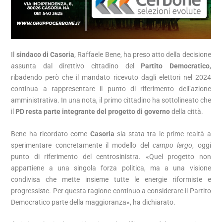
Il
sindaco di Casoria
, Raffaele Bene, ha preso atto della decisione
assunta dal direttivo cittadino del
Partito Democratico
,
ribadendo però che il mandato ricevuto dagli elettori nel 2024
continua a rappresentare il punto di riferimento dell’azione
amministrativa. In una nota, il primo cittadino ha sottolineato che
il
PD resta parte integrante del progetto di governo
della città.
Bene ha ricordato come
Casoria
sia stata tra le prime realtà a
sperimentare concretamente il modello del
campo largo
, oggi
punto di riferimento del centrosinistra. «Quel progetto non
appartiene a una singola forza politica, ma a una visione
condivisa che mette insieme tutte le energie riformiste e
progressiste. Per questa ragione continuo a considerare il Partito
Democratico parte della maggioranza», ha dichiarato.