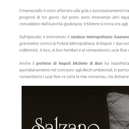
Il maresciallo è stato afferrato alla gola e successivamente t
prognosi di tre giorni. Sul posto sono intervenuti altri eq
convalidato dall’Autorità giudiziaria: il 60enne si trova ora agl
Sull’episodio è intervenuto il
sindaco metropolitano Gaetan
gravissimo contro la Polizia Metropolitana di Napoli. I due so
collettività. A loro, ai loro familiari e al comandante Lucia Rea 
Anche il
prefetto di Napoli Michele di Bari
ha manifestat
quotidianamente nel contrasto agli illeciti ambientali, in partic
comandante Lucia Rea va tutta la mia vicinanza», ha dichiara