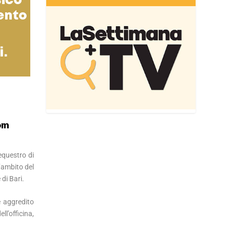
equestro di
l’ambito del
di Bari.
e aggredito
ll’officina,