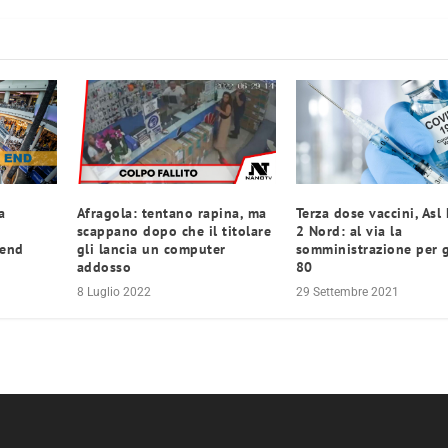
a
Afragola: tentano rapina, ma
Terza dose vaccini, Asl
scappano dopo che il titolare
2 Nord: al via la
kend
gli lancia un computer
somministrazione per g
addosso
80
8 Luglio 2022
29 Settembre 2021