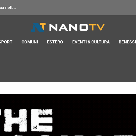
 nell̵...
 SPORT
COMUNI
ESTERO
EVENTI & CULTURA
BENESSE