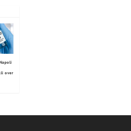
 Napoli
li over