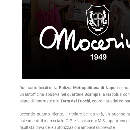
Due sottufficiali della
Polizia Metropolitana di Napoli
sono s
un’autofficina abusiva nel quartiere
Scampia
, a Napoli. Il con
piano di contrasto alla
Terra dei Fuochi
, coordinato dal coman
Secondo quanto riferito, il titolare dell’attività, un 60enn
fisicamente il maresciallo G.P. e l’assistente M.S., appartenent
risultata priva delle autorizzazioni ambientali previste.