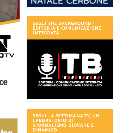
SEGUI THE BACKGROUND -
EDITORIA E COMUNICAZIONE
INTEGRATA
ce
SEGUI LA SETTIMANA TV, UN
LABORATORIO DI
GIORNALISMO GIOVANE E
DINAMICO