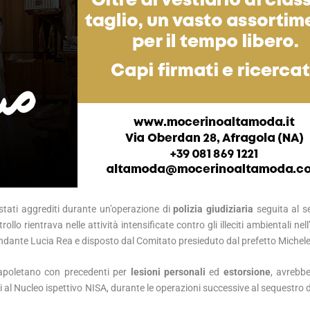
tati aggrediti durante un’operazione di
polizia giudiziaria
seguita al s
trollo rientrava nelle attività intensificate contro gli illeciti ambientali nel
dante Lucia Rea e disposto dal Comitato presieduto dal prefetto Michele 
e napoletano con precedenti per
lesioni personali
ed
estorsione
, avrebb
i al Nucleo ispettivo NISA, durante le operazioni successive al sequestro de