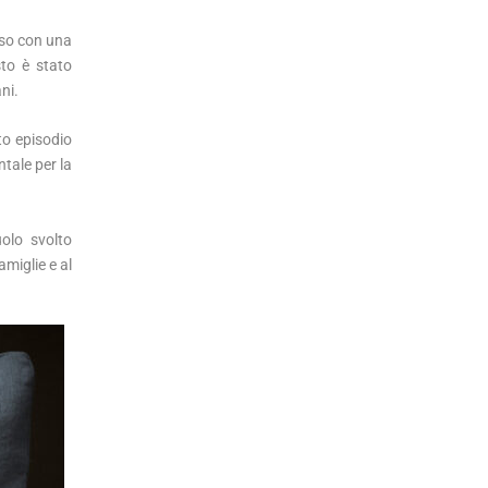
sso con una
sto è stato
ni.
to episodio
tale per la
uolo svolto
amiglie e al