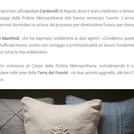
rasportato all’ospedale
Cardarelli
di Napoli, dove è stato medicato e dime
uipaggi della Polizia Metropolitana che hanno arrestato l’uomo. L’arre
i arresti domiciliari in attesa del processo per direttissima fissato per doma
o Manfredi
, che ha espresso solidarietà ai due agenti: «Condanno ques
ttufficiali hanno svolto con coraggio e professionalità un lavoro fondamen
va tutta la mia solidarietà».
o vicinanza al Corpo della Polizia Metropolitana, sottolineando il r
olare nelle aree della
Terra dei Fuochi
. «Ai due uomini aggrediti, alle loro f
to.