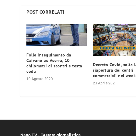
POST CORRELATI
Folle inseguimento da
Caivano ad Acerra, 10
Decreto Covid, salta l
chilometri di scontri e testa
riapertura dei centri
coda
commerciali nel wee
10 Agosto 2020
23 Aprile 2021
Nano TV - Testata giornalistica