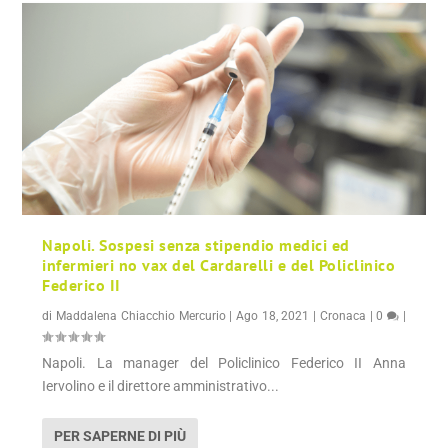
Napoli. Sospesi senza stipendio medici ed
infermieri no vax del Cardarelli e del Policlinico
Federico II
di
Maddalena Chiacchio Mercurio
|
Ago 18, 2021
|
Cronaca
|
0
|
Napoli. La manager del Policlinico Federico II Anna
Iervolino e il direttore amministrativo...
PER SAPERNE DI PIÙ