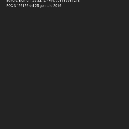
Editore: Komunitas S.r.l.s. - P.IVA 08189981213
ROC N° 26156 del 25 gennaio 2016