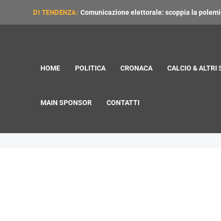
DI TENDENZA:
Comunicazione elettorale: scoppia la polemica
HOME
POLITICA
CRONACA
CALCIO & ALTRI
MAIN SPONSOR
CONTATTI
Auto rubate