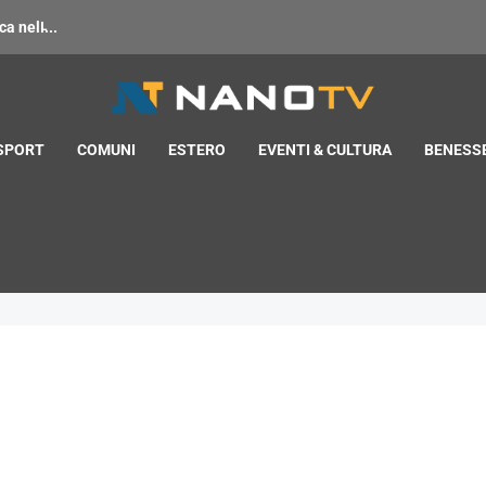
 nell̵...
 SPORT
COMUNI
ESTERO
EVENTI & CULTURA
BENESSE