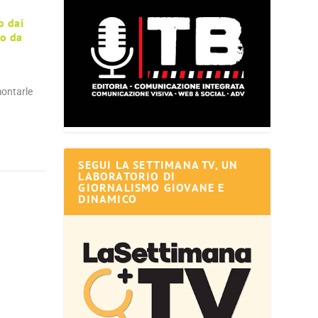
o dai
io da
montarle
SEGUI LA SETTIMANA TV, UN
LABORATORIO DI
GIORNALISMO GIOVANE E
DINAMICO