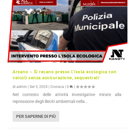
Arzano – Si recano presso l’isola ecologica con
veicoli senza assicurazione, sequestrati
di
admin
|
Set 5, 2024
|
Cronaca
|
0
|
Nel contesto delle attività investigative mirate alla
repressione degli illeciti ambientali nella...
PER SAPERNE DI PIÙ