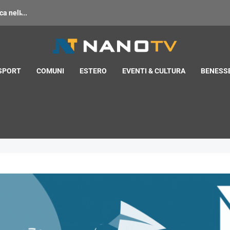
 nell̵...
 SPORT
COMUNI
ESTERO
EVENTI & CULTURA
BENESSE