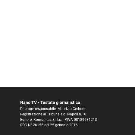
Nano TV - Testata giornalistica
Direttore responsabile: Maurizio Cerbone
Registrazione al Tribunale di Napoli n.16
Editore: Komunitas S.r.l.s. - P.IVA 08189981213
ROC N° 26156 del 25 gennaio 2016