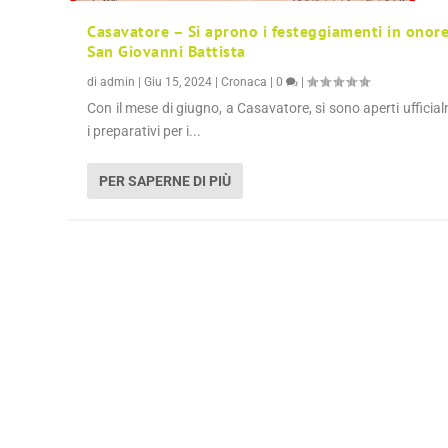
Casavatore – Si aprono i festeggiamenti in onore
San Giovanni Battista
di
admin
|
Giu 15, 2024
|
Cronaca
|
0
|
Con il mese di giugno, a Casavatore, si sono aperti ufficia
i preparativi per i...
PER SAPERNE DI PIÙ