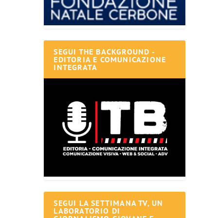
SEGUI THE BACKGROUND -
EDITORIA E COMUNICAZIONE
INTEGRATA
SEGUI LA SETTIMANA TV, UN
LABORATORIO DI