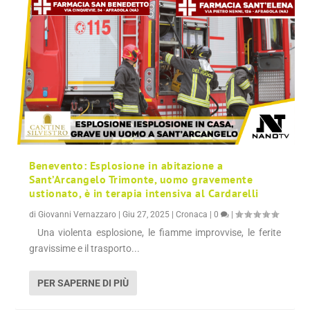
Benevento: Esplosione in abitazione a
Sant’Arcangelo Trimonte, uomo gravemente
ustionato, è in terapia intensiva al Cardarelli
di
Giovanni Vernazzaro
|
Giu 27, 2025
|
Cronaca
|
0
|
Una violenta esplosione, le fiamme improvvise, le ferite
gravissime e il trasporto...
PER SAPERNE DI PIÙ