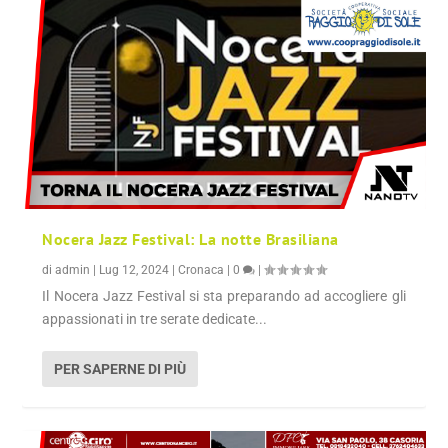
Nocera Jazz Festival: La notte Brasiliana
di
admin
|
Lug 12, 2024
|
Cronaca
|
0
|
Il Nocera Jazz Festival si sta preparando ad accogliere gli
appassionati in tre serate dedicate...
PER SAPERNE DI PIÙ