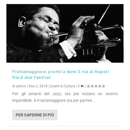
Frattamaggiore: pronti a dare il via al Napoli
Nord Jazz Festival
di
admin
|
Nov 2, 2018
|
Eventi & Cultura
|
0
|
Per gli amanti del Jazz, sta per iniziare un evento
imperdibile. A Frattamaggiore sta per partire...
PER SAPERNE DI PIÙ