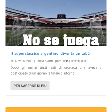
Il superclassico argentino, diventa un tabù
di
|
Nov 26, 2018
|
Calcio & Altri Sport
|
0
|
Dopo gli ormai tristi fatti di cronaca che avevano
posticipato di un giorno la finale di ritorno...
PER SAPERNE DI PIÙ