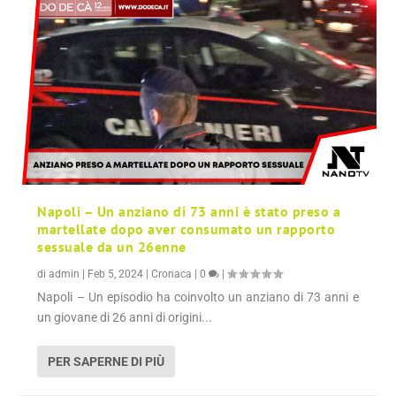
Napoli – Un anziano di 73 anni è stato preso a
martellate dopo aver consumato un rapporto
sessuale da un 26enne
di
admin
|
Feb 5, 2024
|
Cronaca
|
0
|
Napoli – Un episodio ha coinvolto un anziano di 73 anni e
un giovane di 26 anni di origini...
PER SAPERNE DI PIÙ