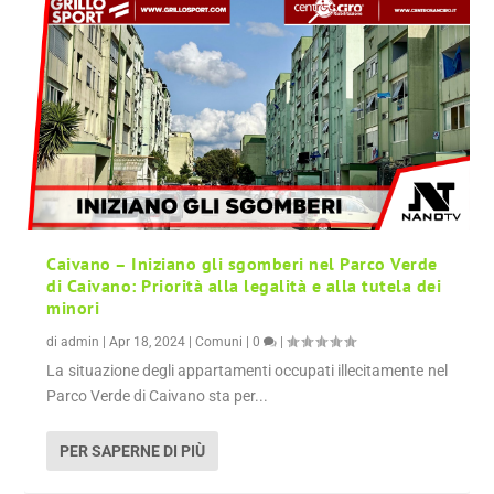
Caivano – Iniziano gli sgomberi nel Parco Verde
di Caivano: Priorità alla legalità e alla tutela dei
minori
di
admin
|
Apr 18, 2024
|
Comuni
|
0
|
La situazione degli appartamenti occupati illecitamente nel
Parco Verde di Caivano sta per...
PER SAPERNE DI PIÙ