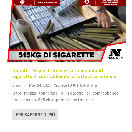
Napoli – Sequestrate mezza tonnellata di
sigarette di contrabbando, arrestato un 53enne
di
admin
|
Mag 24, 2024
|
Cronaca
|
0
|
Oltre mezza tonnellata di sigarette di contrabbando,
precisamente 515 chilogrammi, con i marchi...
PER SAPERNE DI PIÙ