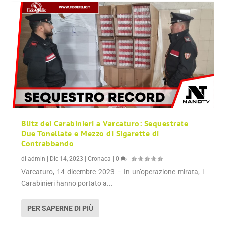
Blitz dei Carabinieri a Varcaturo: Sequestrate
Due Tonellate e Mezzo di Sigarette di
Contrabbando
di
admin
|
Dic 14, 2023
|
Cronaca
|
0
|
Varcaturo, 14 dicembre 2023 – In un’operazione mirata, i
Carabinieri hanno portato a...
PER SAPERNE DI PIÙ