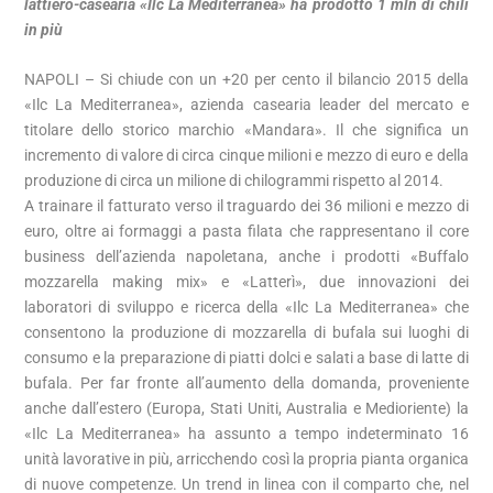
lattiero-casearia «Ilc La Mediterranea» ha prodotto 1 mln di chili
in più
NAPOLI – Si chiude con un +20 per cento il bilancio 2015 della
«Ilc La Mediterranea», azienda casearia leader del mercato e
titolare dello storico marchio «Mandara». Il che significa un
incremento di valore di circa cinque milioni e mezzo di euro e della
produzione di circa un milione di chilogrammi rispetto al 2014.
A trainare il fatturato verso il traguardo dei 36 milioni e mezzo di
euro, oltre ai formaggi a pasta filata che rappresentano il core
business dell’azienda napoletana, anche i prodotti «Buffalo
mozzarella making mix» e «Latterì», due innovazioni dei
laboratori di sviluppo e ricerca della «Ilc La Mediterranea» che
consentono la produzione di mozzarella di bufala sui luoghi di
consumo e la preparazione di piatti dolci e salati a base di latte di
bufala. Per far fronte all’aumento della domanda, proveniente
anche dall’estero (Europa, Stati Uniti, Australia e Medioriente) la
«Ilc La Mediterranea» ha assunto a tempo indeterminato 16
unità lavorative in più, arricchendo così la propria pianta organica
di nuove competenze. Un trend in linea con il comparto che, nel