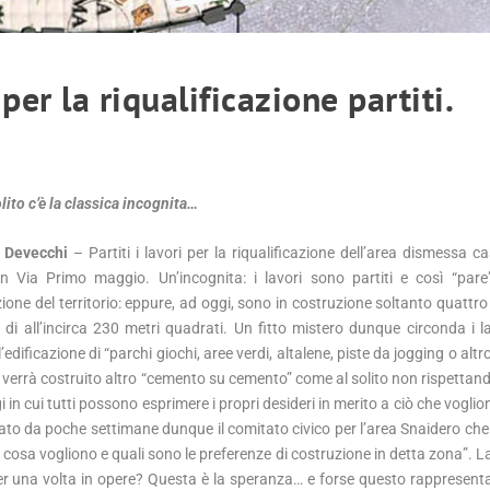
per la riqualificazione partiti.
lito c’è la classica incognita…
 Devecchi
– Partiti i lavori per la riqualificazione dell’area dismessa c
in Via Primo maggio. Un’incognita: i lavori sono partiti e così “par
zione del territorio: eppure, ad oggi, sono in costruzione soltanto quattro 
di all’incirca 230 metri quadrati. Un fitto mistero dunque circonda i l
 l’edificazione di “parchi giochi, aree verdi, altalene, piste da jogging o alt
he verrà costruito altro “cemento su cemento” come al solito non rispettand
 in cui tutti possono esprimere i propri desideri in merito a ciò che voglion
 nato da poche settimane dunque il comitato civico per l’area Snaidero che 
ta cosa vogliono e quali sono le preferenze di costruzione in detta zona”.
 per una volta in opere? Questa è la speranza… e forse questo rappresenta