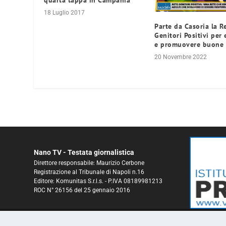
quarta tappa in Campania
18 Luglio 2017
Parte da Casoria la R
Genitori Positivi per
e promuovere buone 
20 Novembre 2022
Nano TV - Testata giornalistica
Direttore responsabile: Maurizio Cerbone
Registrazione al Tribunale di Napoli n.16
Editore: Komunitas S.r.l.s. - P.IVA 08189981213
ROC N° 26156 del 25 gennaio 2016
© 2025 NanoTV