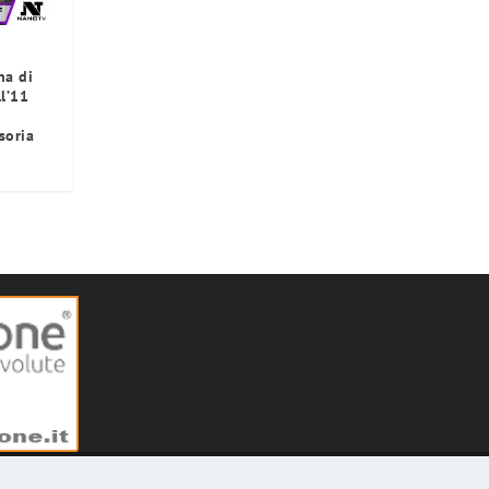
na di
l’11
soria