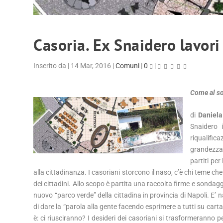
Casoria. Ex Snaidero lavori 
Inserito da
|
14 Mar, 2016
|
Comuni
|
0
|
Come al so
di
Daniela
Snaidero 
riqualifica
grandezza 
partiti per
alla cittadinanza. I casoriani storcono il naso, c’è chi teme c
dei cittadini. Allo scopo è partita una raccolta firme e sondaggi
nuovo “parco verde” della cittadina in provincia di Napoli. E’
di dare la “parola alla gente facendo esprimere a tutti su car
è: ci riusciranno? I desideri dei casoriani si trasformeranno