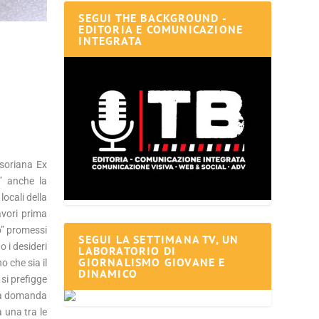
SEGUI THE BACKGROUND -
EDITORIA E COMUNICAZIONE
INTEGRATA
asoriana Ex
e” anche la
locali della
avori prima
ro” promessi
SEGUI LA SETTIMANA TV, UN
o i desideri
LABORATORIO DI
GIORNALISMO GIOVANE E
o che sia il
DINAMICO
si prefigge
 La domanda
 una tra le