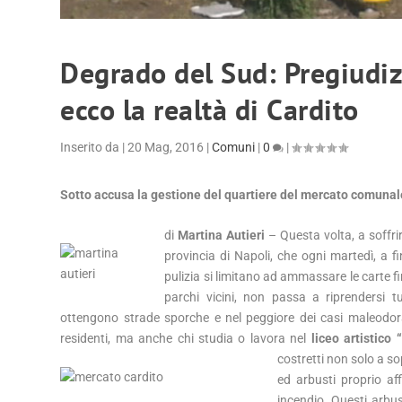
Degrado del Sud: Pregiudiz
ecco la realtà di Cardito
Inserito da
|
20 Mag, 2016
|
Comuni
|
0
|
Sotto accusa la gestione del quartiere del mercato comunal
di
Martina Autieri
– Questa volta, a soffri
provincia di Napoli, che ogni martedì, a fi
pulizia si limitano ad ammassare le carte
parchi vicini, non passa a
riprendersi 
ottengono strade sporche e nel peggiore dei casi maleodora
residenti, ma anche chi studia o lavora nel
liceo artistico 
costretti non solo a
so
ed arbusti proprio a
incendio. Questi arbus