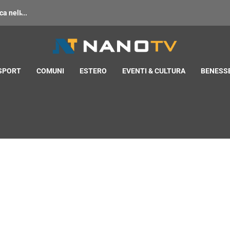
 nell̵...
 SPORT
COMUNI
ESTERO
EVENTI & CULTURA
BENESSE