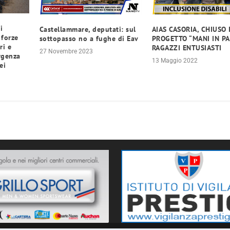
i
Castellammare, deputati: sul
AIAS CASORIA, CHIUSO 
 forze
sottopasso no a fughe di Eav
PROGETTO “MANI IN PA
ri e
RAGAZZI ENTUSIASTI
27 Novembre 2023
rgenza
13 Maggio 2022
ei