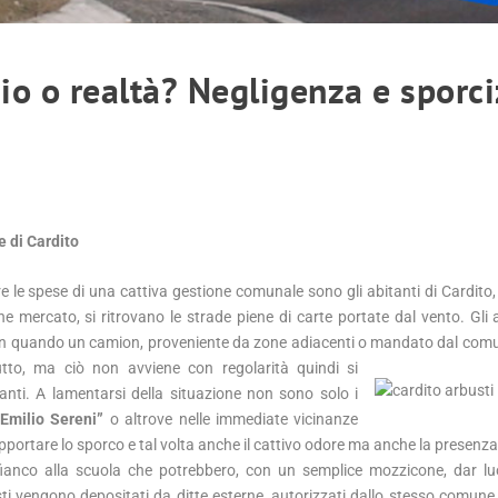
io o realtà? Negligenza e sporci
e di Cardito
re le spese di una cattiva gestione comunale sono gli abitanti di Cardito
ne mercato, si ritrovano le strade piene di carte portate dal vento. Gli a
 fin quando un camion, proveniente da zone adiacenti o mandato dal comu
tutto, ma ciò non avviene con regolarità quindi si
nti. A lamentarsi della situazione non sono solo i
“Emilio Sereni”
o altrove nelle immediate vicinanze
pportare lo sporco e tal volta anche il cattivo odore ma anche la presenza
ffianco alla scuola che potrebbero, con un semplice mozzicone, dar l
ti vengono depositati da ditte esterne, autorizzati dallo stesso comune 