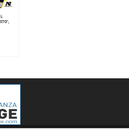
IL
STO”,