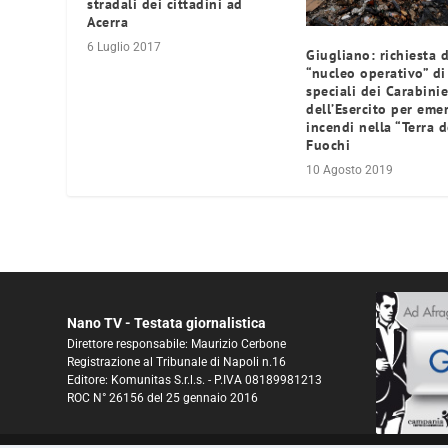
stradali dei cittadini ad
Acerra
6 Luglio 2017
Giugliano: richiesta d
“nucleo operativo” di
speciali dei Carabinie
dell’Esercito per eme
incendi nella “Terra d
Fuochi
10 Agosto 2019
Nano TV - Testata giornalistica
Direttore responsabile: Maurizio Cerbone
Registrazione al Tribunale di Napoli n.16
Editore: Komunitas S.r.l.s. - P.IVA 08189981213
ROC N° 26156 del 25 gennaio 2016