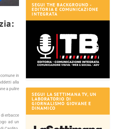
SEGUI THE BACKGROUND -
EDITORIA E COMUNICAZIONE
INTEGRATA
zia:
, comune in
ddetti alla
ne a pulire
SEGUI LA SETTIMANA TV, UN
LABORATORIO DI
GIORNALISMO GIOVANE E
DINAMICO
 di erbacce
uogo ad un
di Cardito.