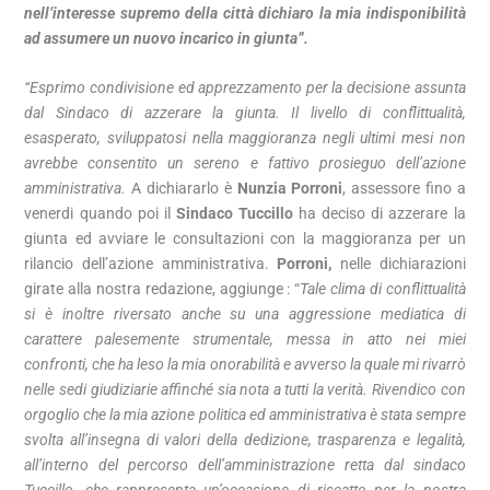
nell’interesse supremo della città dichiaro la mia indisponibilità
ad assumere un nuovo incarico in giunta”.
“Esprimo condivisione ed apprezzamento per la decisione assunta
dal Sindaco di azzerare la giunta. Il livello di conflittualità,
esasperato, sviluppatosi nella maggioranza negli ultimi mesi non
avrebbe consentito un sereno e fattivo prosieguo dell’azione
amministrativa.
A dichiararlo è
Nunzia Porroni
, assessore fino a
venerdi quando poi il
Sindaco Tuccillo
ha deciso di azzerare la
giunta ed avviare le consultazioni con la maggioranza per un
rilancio dell’azione amministrativa.
Porroni,
nelle dichiarazioni
girate alla nostra redazione, aggiunge : “
Tale clima di conflittualità
si è inoltre riversato anche su una aggressione mediatica di
carattere palesemente strumentale, messa in atto nei miei
confronti, che ha leso la mia onorabilità e avverso la quale mi rivarrò
nelle sedi giudiziarie affinché sia nota a tutti la verità. Rivendico con
orgoglio che la mia azione politica ed amministrativa è stata sempre
svolta all’insegna di valori della dedizione, trasparenza e legalità,
all’interno del percorso dell’amministrazione retta dal sindaco