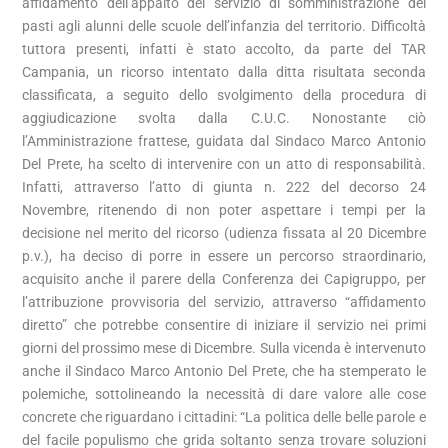
affidamento dell’appalto del servizio di somministrazione dei
pasti agli alunni delle scuole dell’infanzia del territorio. Difficoltà
tuttora presenti, infatti è stato accolto, da parte del TAR
Campania, un ricorso intentato dalla ditta risultata seconda
classificata, a seguito dello svolgimento della procedura di
aggiudicazione svolta dalla C.U.C. Nonostante ciò
l’Amministrazione frattese, guidata dal Sindaco Marco Antonio
Del Prete, ha scelto di intervenire con un atto di responsabilità.
Infatti, attraverso l’atto di giunta n. 222 del decorso 24
Novembre, ritenendo di non poter aspettare i tempi per la
decisione nel merito del ricorso (udienza fissata al 20 Dicembre
p.v.), ha deciso di porre in essere un percorso straordinario,
acquisito anche il parere della Conferenza dei Capigruppo, per
l’attribuzione provvisoria del servizio, attraverso “affidamento
diretto” che potrebbe consentire di iniziare il servizio nei primi
giorni del prossimo mese di Dicembre. Sulla vicenda è intervenuto
anche il Sindaco Marco Antonio Del Prete, che ha stemperato le
polemiche, sottolineando la necessità di dare valore alle cose
concrete che riguardano i cittadini: “La politica delle belle parole e
del facile populismo che grida soltanto senza trovare soluzioni