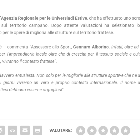
’
Agenzia Regionale per le Universiadi Estive
, che ha effettuato uno scre
i sul territorio campano. Dopo attente valutazioni ha selezionato l
 le opere di miglioria alle strutture sul territorio frattese.
à
– commenta l’Assessore allo Sport,
Gennaro Alborino
.
Infatti, oltre a
 l’imprenditoria locale oltre che di crescita per il tessuto sociale e cult
, vivranno il contesto frattese”.
avvero entusiasta. Non solo per le migliorie alle strutture sportive che ne
i giorni vivremo un vero e proprio contesto internazionale. Il nome d
rattesi debbano esserne orgogliosi”.
VALUTARE: