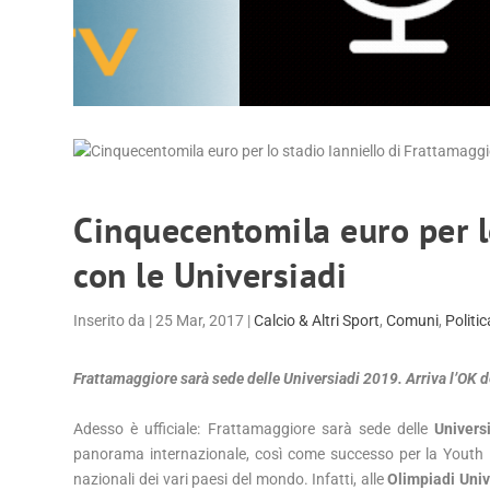
Cinquecentomila euro per l
con le Universiadi
Inserito da
|
25 Mar, 2017
|
Calcio & Altri Sport
,
Comuni
,
Politic
Frattamaggiore sarà sede delle Universiadi 2019. Arriva l’OK de
Adesso è ufficiale: Frattamaggiore sarà sede delle
Univers
panorama internazionale, così come successo per la Youth L
nazionali dei vari paesi del mondo. Infatti, alle
Olimpiadi Univ