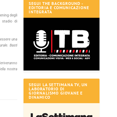
SEGUI THE BACKGROUND -
EDITORIA E COMUNICAZIONE
INTEGRATA
ening degli
o stadio di
d essere una
urale. Basti
 deriveranno
ella nostra
SEGUI LA SETTIMANA TV, UN
LABORATORIO DI
GIORNALISMO GIOVANE E
DINAMICO