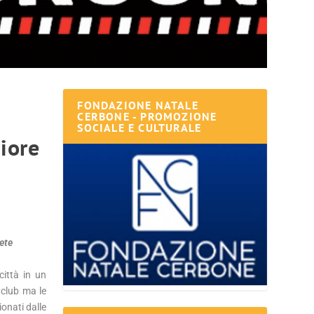
FONDAZIONE NATALE
CERBONE - PROMOZIONE
SOCIALE E CULTURALE
iore
rete
città in un
 club ma le
ionati dalle