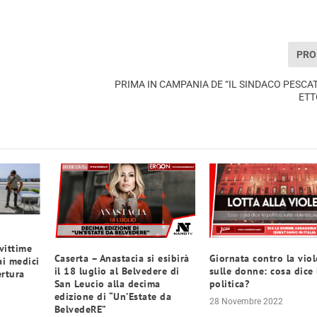
PRO
PRIMA IN CAMPANIA DE “IL SINDACO PESCA
ETT
vittime
Caserta – Anastacia si esibirà
Giornata contro la vio
ai medici
il 18 luglio al Belvedere di
sulle donne: cosa dice 
ertura
San Leucio alla decima
politica?
edizione di “Un’Estate da
28 Novembre 2022
BelvedeRE”