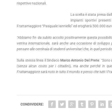
rispettive nazionali.
La scelta è stata presa dall
impianti sportivi present
Frattamaggiore “Pasquale Ianniello” ed erogherà 500.000 euro per
“Abbiamo fin da subito accolto positivamente questa possibilit
vetrina internazionale, sarà anche una occasione di sviluppo per
pensare alle centinaia di studenti universitari che, in quel periodo
Sulla stessa linea il Sindaco
Marco Antonio Del Prete
:
“Sono d
(senza alcun costo per i cittadini), ma anche perché in que
Frattamaggiore sarà noto in tutto il mondo e penso che tutti i F
CONDIVIDERE: