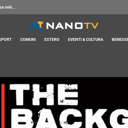
 nell̵...
 SPORT
COMUNI
ESTERO
EVENTI & CULTURA
BENESSE