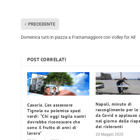
PRECEDENTE
Domenica tutti in piazza a Frattamaggiore con Volley for All
POST CORRELATI
Napoli, minuto di
Casoria. L’ex assessore
raccoglimento per le 
Tignola su polemica spazi
da Covid e applauso 
verdi: “Chi oggi taglia nastri
nel giorno della riap
dovrebbe riconoscere che
dei ristoranti
sono il frutto di anni di
lavoro”
20 Maggio 2020