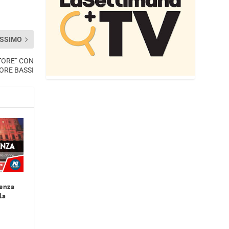
SSIMO
TORE” CON
ORE BASSI
lenza
la