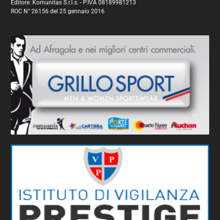
Editore: Komunitas S.r.l.s. - P.IVA 08189981213
ROC N° 26156 del 25 gennaio 2016