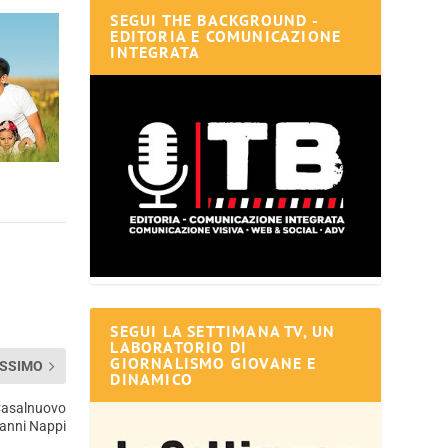
SEGUI THE BACKGROUND -
EDITORIA E COMUNICAZIONE
INTEGRATA
SEGUI LA SETTIMANA TV, UN
LABORATORIO DI
GIORNALISMO GIOVANE E
SSIMO
DINAMICO
i Casalnuovo
anni Nappi