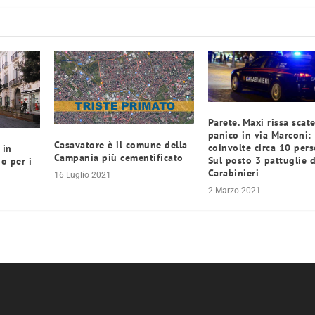
Parete. Maxi rissa scate
panico in via Marconi:
Casavatore è il comune della
coinvolte circa 10 pers
 in
Campania più cementificato
Sul posto 3 pattuglie d
io per i
Carabinieri
16 Luglio 2021
2 Marzo 2021