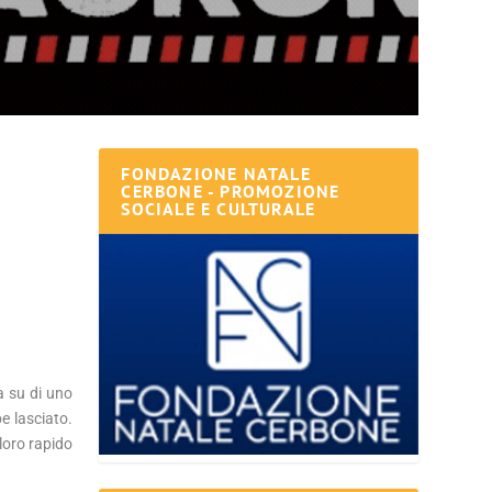
FONDAZIONE NATALE
CERBONE - PROMOZIONE
SOCIALE E CULTURALE
a su di uno
e lasciato.
 loro rapido