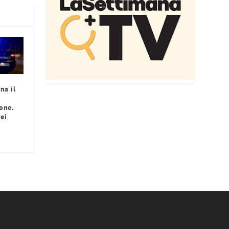
na il
one.
ei