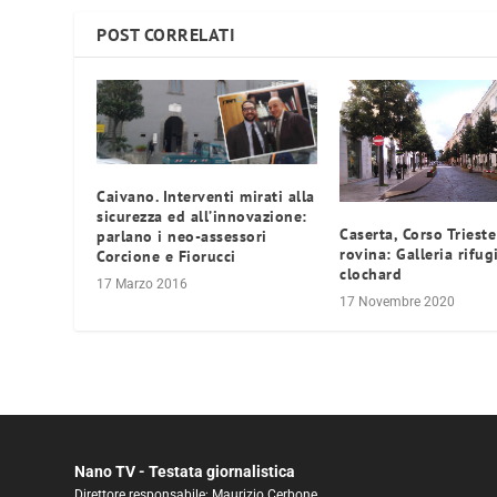
POST CORRELATI
Caivano. Interventi mirati alla
sicurezza ed all’innovazione:
Caserta, Corso Trieste
parlano i neo-assessori
rovina: Galleria rifug
Corcione e Fiorucci
clochard
17 Marzo 2016
17 Novembre 2020
Nano TV - Testata giornalistica
Direttore responsabile: Maurizio Cerbone