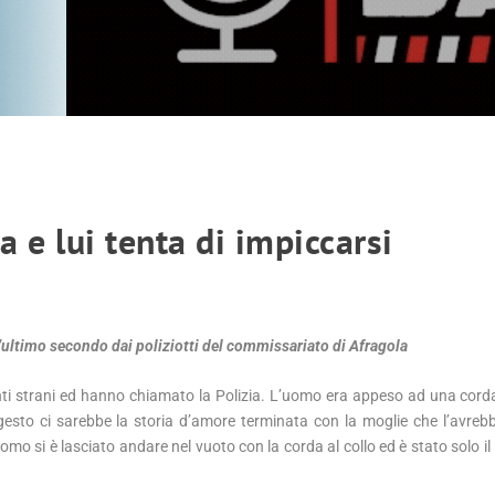
a e lui tenta di impiccarsi
l’ultimo secondo dai poliziotti del commissariato di Afragola
menti strani ed hanno chiamato la Polizia. L’uomo era appeso ad una cord
 gesto ci sarebbe la storia d’amore terminata con la moglie che l’avrebb
omo si è lasciato andare nel vuoto con la corda al collo ed è stato solo il