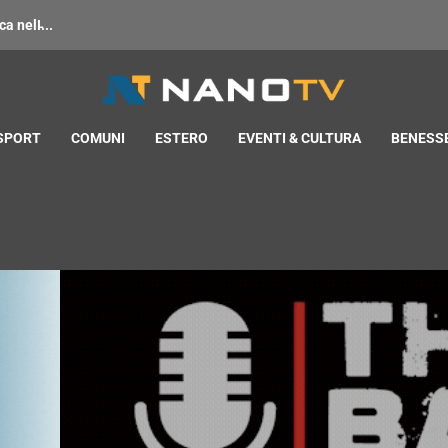
 nell̵...
 SPORT
COMUNI
ESTERO
EVENTI & CULTURA
BENESSE