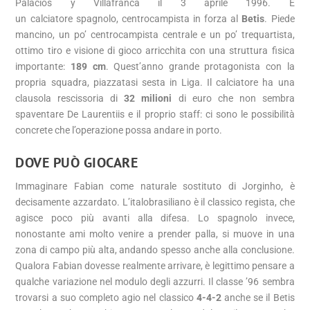
Palacios y Villafranca il 3 aprile 1996. È
un calciatore spagnolo, centrocampista in forza al
Betis
. Piede
mancino, un po’ centrocampista centrale e un po’ trequartista,
ottimo tiro e visione di gioco arricchita con una struttura fisica
importante:
189 cm
. Quest’anno grande protagonista con la
propria squadra, piazzatasi sesta in Liga. Il calciatore ha una
clausola rescissoria di
32 milioni
di euro che non sembra
spaventare De Laurentiis e il proprio staff: ci sono le possibilità
concrete che l’operazione possa andare in porto.
DOVE PUÒ GIOCARE
Immaginare Fabian come naturale sostituto di Jorginho, è
decisamente azzardato. L’italobrasiliano è il classico regista, che
agisce poco più avanti alla difesa. Lo spagnolo invece,
nonostante ami molto venire a prender palla, si muove in una
zona di campo più alta, andando spesso anche alla conclusione.
Qualora Fabian dovesse realmente arrivare, è legittimo pensare a
qualche variazione nel modulo degli azzurri. Il classe ’96 sembra
trovarsi a suo completo agio nel classico
4-4-2
anche se il Betis