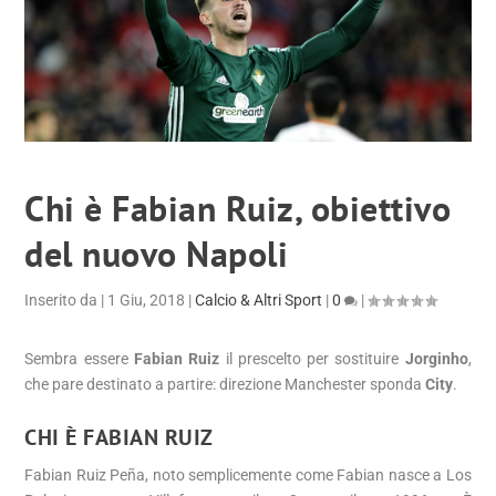
Chi è Fabian Ruiz, obiettivo
del nuovo Napoli
Inserito da
|
1 Giu, 2018
|
Calcio & Altri Sport
|
0
|
Sembra essere
Fabian Ruiz
il prescelto per sostituire
Jorginho
,
che pare destinato a partire: direzione Manchester sponda
City
.
CHI È FABIAN RUIZ
Fabian Ruiz Peña
, noto semplicemente come
Fabian
nasce a Los