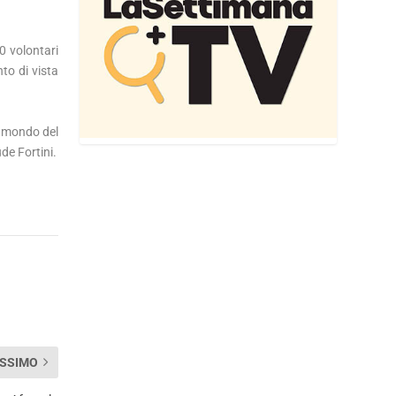
0 volontari
nto di vista
ol mondo del
de Fortini.
SSIMO