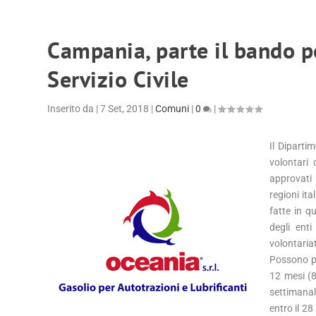
Campania, parte il bando p
Servizio Civile
Inserito da
|
7 Set, 2018
|
Comuni
|
0
|
Il Diparti
volontari
approvati 
regioni ita
fatte in q
degli enti
volontaria
Possono par
12 mesi (8
settimanal
entro il 28