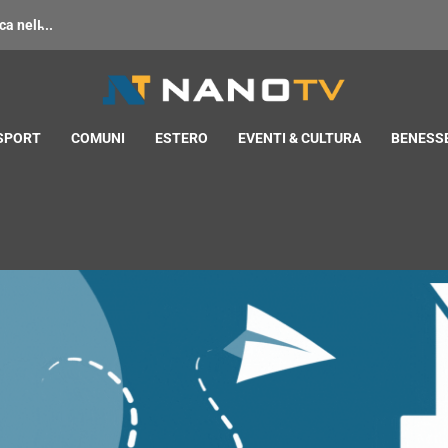
 nell̵...
 SPORT
COMUNI
ESTERO
EVENTI & CULTURA
BENESSE