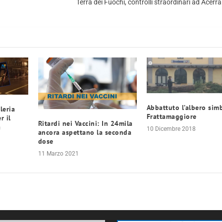
Terra dei Fuochi, controlli straordinari ad Acerr
Abbattuto l’albero sim
leria
Frattamaggiore
r il
Ritardi nei Vaccini: In 24mila
a
10 Dicembre 2018
ancora aspettano la seconda
dose
11 Marzo 2021