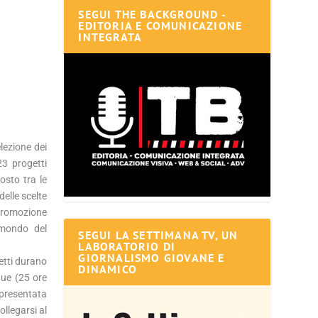
SEGUI THE BACKGROUND -
EDITORIA E COMUNICAZIONE
INTEGRATA
lezione dei
23 progetti
osto tra le
delle scelte
 promozione
l mondo del
SEGUI LA SETTIMANA TV, UN
LABORATORIO DI
GIORNALISMO GIOVANE E
getti durano
DINAMICO
nue (25 ore
 presentata
ollegarsi al