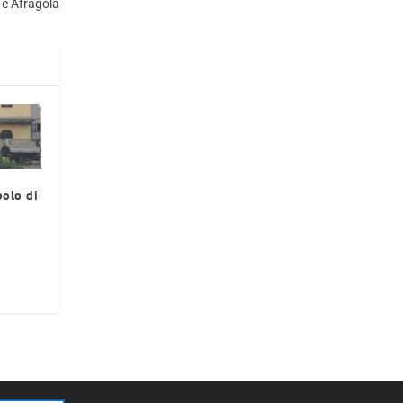
a e Afragola
bolo di