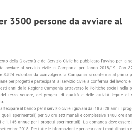
er 3500 persone da avviare al
mento della Gioventù e del Servizio Civile ha pubblicato l’avviso per la se
 da avviare al servizio civile in Campania per l’anno 2018/19. Con 3
e 3.524 volontari da coinvolgere, la Campania si conferma al primo p
liane per progetti e partecipanti al servizio civile, a conferma del lavoro e 
uesti anni dalla Regione Campania attraverso le Politiche sociali nella
 del terzo settore, dei progetti di qualità e delle attività legate a
to.
tecipare al bando per il servizio civile i giovani dai 18 ai 28 anni. I pro
 quelli sperimentali) per 30 ore settimanali e complessive 1400 ore an
i e 1.145 annue per i progetti sperimentali). La domanda deve essere
 settembre 2018. Per tutte le informazioni e per scaricare i moduli basta c