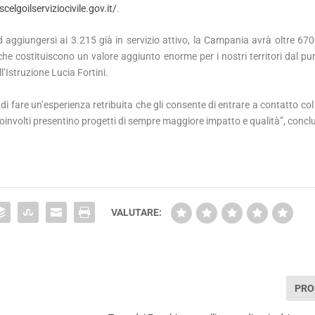
elgoilserviziocivile.gov.it/
.
aggiungersi ai 3.215 già in servizio attivo, la Campania avrà oltre 670
à che costituiscono un valore aggiunto enorme per i nostri territori dal pu
ll’Istruzione Lucia Fortini.
zi di fare un’esperienza retribuita che gli consente di entrare a contatto c
oinvolti presentino progetti di sempre maggiore impatto e qualità”, conclu
VALUTARE:
PRO