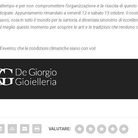
altempo e per non compromettere l’organizzazione e la riuscita di questo
ticipate. Appuntamento rimandato a venerdì 12 e sabato 13 ottobre. Il nost
lnuovo, nota in tutto il mondo per la sartoria, è diventata sinonimo di eccellen
al meglio questo momento per scoprire le arti e le tradizioni che rendono c
evento; che le condizioni climatiche siano con voi!
VALUTARE: