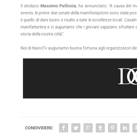
Il sindaco
Massimo Pelliccia
, ha annunciato:
“A causa del m
evento, le prime due serate della manifestazione sono state pos
è quello di dare lustro e risalto a tutte le eccellenze locali. Casa
manifatturiera e ci auguriamo che i giovani sappiano sfruttare 
storia della nostra città”.
Noi di NanoTv auguriamo buona fortuna agli organizzatori dell’
CONDIVIDERE: