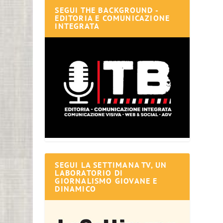
SEGUI THE BACKGROUND -
EDITORIA E COMUNICAZIONE
INTEGRATA
SEGUI LA SETTIMANA TV, UN
LABORATORIO DI
GIORNALISMO GIOVANE E
DINAMICO