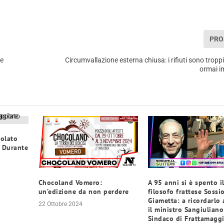
PRO
re
Circumvallazione esterna chiusa: i rifiuti sono troppi
ormai im
colato
a Durante
Chocoland Vomero:
A 95 anni si è spento i
un’edizione da non perdere
filosofo frattese Sossi
Giametta: a ricordarlo
22 Ottobre 2024
il ministro Sangiuliano 
Sindaco di Frattamagg