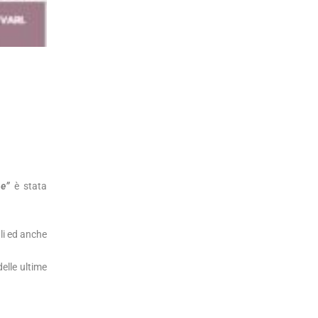
ne”
è stata
ali ed anche
elle ultime