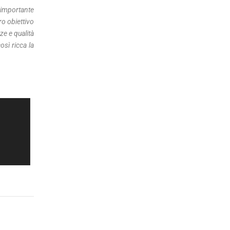
 importante
ro obiettivo
ze e qualità
osì ricca la