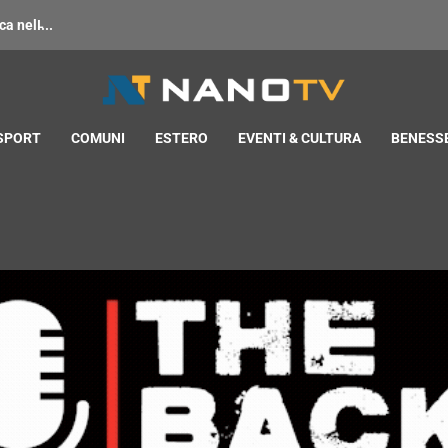
 nell̵...
 SPORT
COMUNI
ESTERO
EVENTI & CULTURA
BENESSE