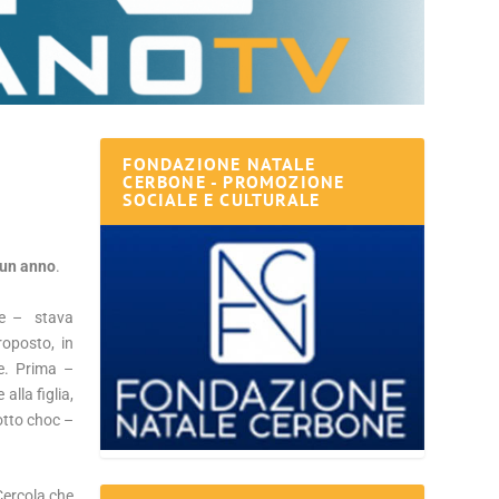
FONDAZIONE NATALE
CERBONE - PROMOZIONE
SOCIALE E CULTURALE
 un anno
.
ne – stava
roposto, in
fe. Prima –
alla figlia,
otto choc –
Cercola che