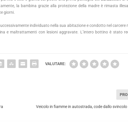
tamente, la bambina grazie alla protezione della madre è rimasta illes
te giorni.
o successivamente individuato nella sua abitazione e condotto nel carcere
pina e maltrattamenti con lesioni aggravate. L’intero bottino è stato r
VALUTARE:
PRO
ra
Veicolo in fiamme in autostrada, code dallo svincolo