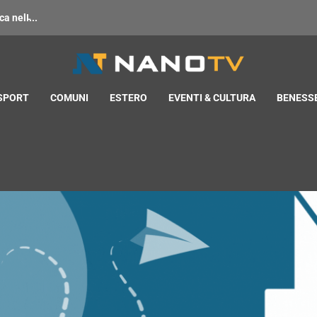
 nell̵...
 SPORT
COMUNI
ESTERO
EVENTI & CULTURA
BENESSE