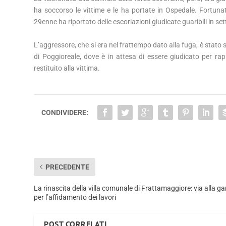
ha soccorso le vittime e le ha portate in Ospedale. Fortuna
29enne ha riportato delle escoriazioni giudicate guaribili in set
L’aggressore, che si era nel frattempo dato alla fuga, è stat
di Poggioreale, dove è in attesa di essere giudicato per ra
restituito alla vittima.
CONDIVIDERE:
PRECEDENTE
La rinascita della villa comunale di Frattamaggiore: via alla ga
per l’affidamento dei lavori
POST CORRELATI