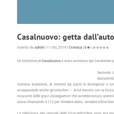
Casalnuovo: getta dall’auto
Inserito da
admin
|
11 Ott, 2018
|
Cronaca
|
0
|
Un trentenne di
Casalnuovo
è stato arrestato dai Carabinieri p
Secondo q
discutend
maniera insistente, di mettere da parte le divergenze e tor
strappandole anche gli orecchini – le ha estorto con la forza l
incurante delle gravi conseguenze che avrebbe potuto avere il 
stava chiamando il 112 per chiedere aiuto, avrebbe infine fatt
La telefonata alla centrale delle forze dell’ordine, però, era g