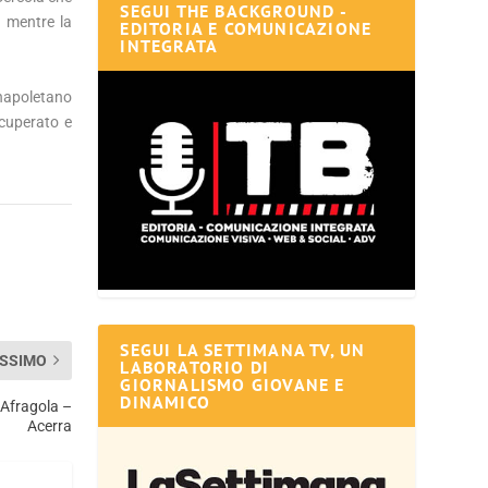
SEGUI THE BACKGROUND -
a mentre la
EDITORIA E COMUNICAZIONE
INTEGRATA
 napoletano
ecuperato e
SEGUI LA SETTIMANA TV, UN
SSIMO
LABORATORIO DI
GIORNALISMO GIOVANE E
DINAMICO
 Afragola –
Acerra