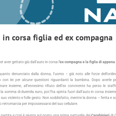
 in corsa figlia ed ex compagna
er aver gettato giù dall’auto in corsa l
’ex compagna e la figlia di appena
uanto denunciato dalla donna, l’uomo – già noto alle forze dell’ordi
o con lei per alcune questioni riguardanti la bambina. Dopo averle p
nare insieme, all’ennesimo rifiuto dell’ex convivente ha perso le staf
a somma di duemila euro, poi l’ha spinta fuori dall’auto in corsa insieme 
suo violento e folle gesto. Non soddisfatto, mentre la donna – ferita e s
o retromarcia per impossessarsi del suo cellulare.
ià partita e così è giunta sul posto una prima pattuglia dei
Carabinieri
di 