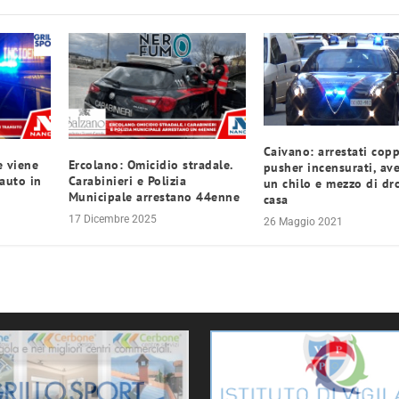
Caivano: arrestati copp
e viene
Ercolano: Omicidio stradale.
pusher incensurati, av
 auto in
Carabinieri e Polizia
un chilo e mezzo di dr
Municipale arrestano 44enne
casa
17 Dicembre 2025
26 Maggio 2021