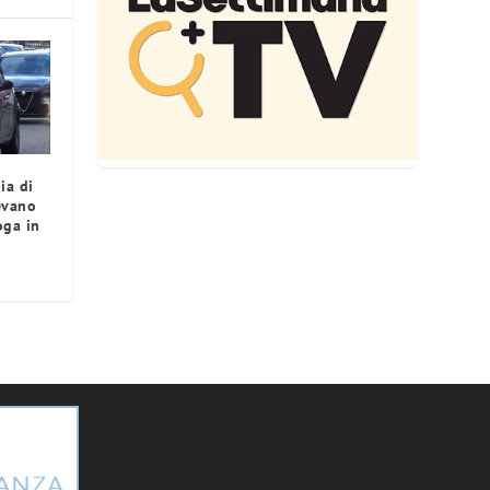
ia di
evano
oga in