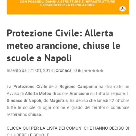
Protezione Civile: Allerta
meteo arancione, chiuse le
scuole a Napoli
Inserito da
|
21 Ott, 2018
|
Cronaca
|
0
|
La
Protezione Civile
della
Regione Campania
ha diramato un
Avviso di
Allerta Meteo
di colore
Arancione
su tutta la regione. Il
Sindaco di Napoli
,
De Magistris
, ha deciso che lunedì 22 ottobre
tutte le scuole di ogni ordine e grado del territorio comunale
resteranno
chiuse
.
CLICCA QUI PER LA LISTA DEI COMUNI CHE HANNO DECISO DI
CHIUDERE LE SCUOLE