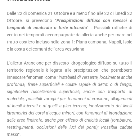
Dalle 22 di Domenica 21 Ottobre e almeno fino alle 22 di lunedì 22
Ottobre, si prevedono “
Precipitazioni diffuse con rovesci e
temporali di moderata o forte intensità
” . Possibili raffiche di
vento nei temporali accompagnate da allerta anche per mare nel
tratto costiero incluso nella zona 1: Piana campana, Napoli, Isole
e la costa dei comuni dell’area vesuviana.
L’allerta Arancione per dissesto idrogeologico diffuso su tutto il
territorio regionale è legata alle precipitazioni che potrebbero
innescare fenomeni come “
instabilità di versante, localmente anche
profonda, frane superficiali e colate rapide di detriti o di fango;
significativi ruscellamenti superficiali, anche con trasporto di
materiale, possibili voragini per fenomeni di erosione; allagamenti
di locali interrati e di quelli a pian terreno; innalzamento dei livelli
idrometrici dei corsi d’acqua minori, con fenomeni di inondazione
delle aree limitrofe, anche per effetto di criticità locali (tombature,
restringimenti, occlusioni delle luci dei ponti); Possibili cadute
massi
“.