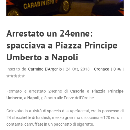
Arrestato un 24enne:
spacciava a Piazza Principe
Umberto a Napoli
Inserito da
Carmine D'Argenio
|
24 Ott, 2018
|
Cronaca
|
0
|
Fermato e arrestato 24enne di
Casoria
a
Piazzia Principe
Umberto
, a
Napoli
, già noto alle Forze dell’Ordine.
Coinvolto in attività di spaccio di stupefacenti, era in possesso di
24 stecchette di hashish, mezzo grammo di cocaina e 120 euro in
contante, camuffate in un pacchetto di sigarette.