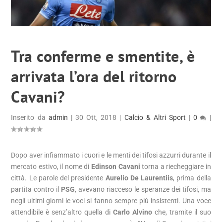
Tra conferme e smentite, è
arrivata l’ora del ritorno
Cavani?
Inserito da
admin
|
30 Ott, 2018
|
Calcio & Altri Sport
|
0
|
Dopo aver infiammato i cuori e le menti dei tifosi azzurri durante il
mercato estivo, il nome di
Edinson Cavani
torna a riecheggiare in
città. Le parole del presidente
Aurelio
De Laurentiis
, prima della
partita contro il
PSG
, avevano riacceso le speranze dei tifosi, ma
negli ultimi giorni le voci si fanno sempre più insistenti. Una voce
attendibile è senz’altro quella di
Carlo Alvino
che, tramite il suo