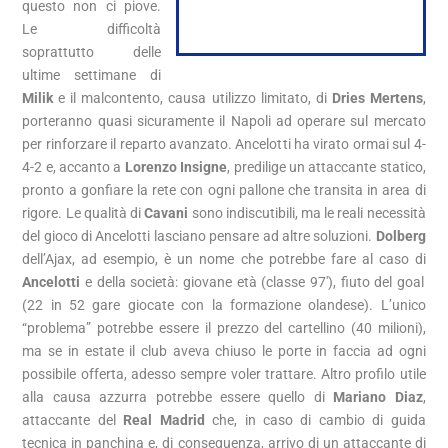
questo non ci piove.
Le difficoltà
soprattutto delle
ultime settimane di
Milik
e il malcontento, causa utilizzo limitato, di
Dries
Mertens
,
porteranno quasi sicuramente il Napoli ad operare sul mercato
per rinforzare il reparto avanzato. Ancelotti ha virato ormai sul 4-
4-2 e, accanto a
Lorenzo Insigne
, predilige un attaccante statico,
pronto a gonfiare la rete con ogni pallone che transita in area di
rigore. Le qualità di
Cavani
sono indiscutibili, ma le reali necessità
del gioco di Ancelotti lasciano pensare ad altre soluzioni.
Dolberg
dell’Ajax, ad esempio, è un nome che potrebbe fare al caso di
Ancelotti
e della società: giovane età (classe 97′), fiuto del goal
(22 in 52 gare giocate con la formazione olandese). L’unico
“problema” potrebbe essere il prezzo del cartellino (40 milioni),
ma se in estate il club aveva chiuso le porte in faccia ad ogni
possibile offerta, adesso sempre voler trattare. Altro profilo utile
alla causa azzurra potrebbe essere quello di
Mariano Diaz
,
attaccante del
Real Madrid
che, in caso di cambio di guida
tecnica in panchina e, di conseguenza, arrivo di un attaccante di