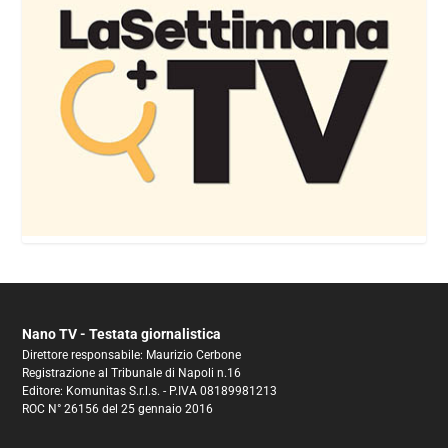
Nano TV - Testata giornalistica
Direttore responsabile: Maurizio Cerbone
Registrazione al Tribunale di Napoli n.16
Editore: Komunitas S.r.l.s. - P.IVA 08189981213
ROC N° 26156 del 25 gennaio 2016