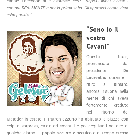
canale Facebook si è espresso così: “
Napoli-Cavani avviati i
contatti REALMENTE e per la prima volta. Gli approcci hanno dato
esito positivo
“.
“Sono io il
vostro
Cavani”
Questa frase,
pronunciata dal
presidente
De
Laurentiis
durante il
ritiro a
Dimaro
,
ancora risuona nella
mente di chi aveva
fortemente creduto
nel ritorno del
Matador in estate. Il Patron azzurro ha abituato la piazza con
colpi a sorpresa, calciatori smentiti e poi acquistati nel giro di
qualche giorno. Il popolo azzurro è scettico e al tempo stesso