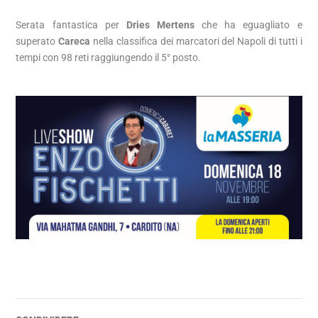
Serata fantastica per
Dries Mertens
che ha eguagliato e
superato
Careca
nella classifica dei marcatori del Napoli di tutti i
tempi con 98 reti raggiungendo il 5° posto.