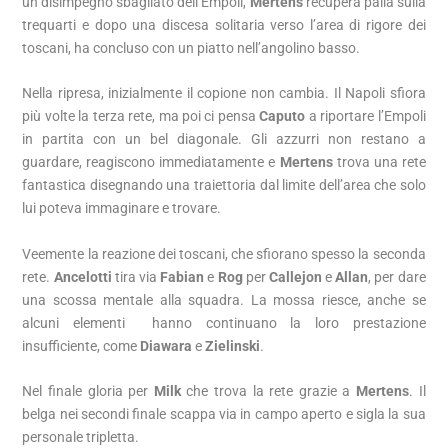
un disimpegno sbagliato dell’Empoli,
Mertens
recupera palla sulla
trequarti e dopo una discesa solitaria verso l’area di rigore dei
toscani, ha concluso con un piatto nell’angolino basso.
Nella ripresa, inizialmente il copione non cambia. Il Napoli sfiora
più volte la terza rete, ma poi ci pensa
Caputo
a riportare l’Empoli
in partita con un bel diagonale. Gli azzurri non restano a
guardare, reagiscono immediatamente e
Mertens
trova una rete
fantastica disegnando una traiettoria dal limite dell’area che solo
lui poteva immaginare e trovare.
Veemente la reazione dei toscani, che sfiorano spesso la seconda
rete.
Ancelotti
tira via
Fabian
e
Rog
per
Callejon
e
Allan
, per dare
una scossa mentale alla squadra. La mossa riesce, anche se
alcuni elementi hanno continuano la loro prestazione
insufficiente, come
Diawara
e
Zielinski
.
Nel finale gloria per
Milk
che trova la rete grazie a
Mertens
. Il
belga nei secondi finale scappa via in campo aperto e sigla la sua
personale tripletta.