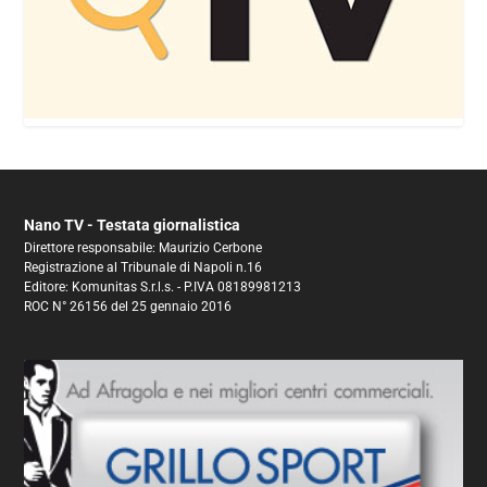
Nano TV - Testata giornalistica
Direttore responsabile: Maurizio Cerbone
Registrazione al Tribunale di Napoli n.16
Editore: Komunitas S.r.l.s. - P.IVA 08189981213
ROC N° 26156 del 25 gennaio 2016