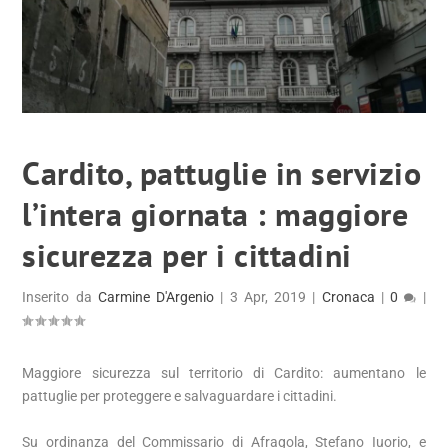
Cardito, pattuglie in servizio
l’intera giornata : maggiore
sicurezza per i cittadini
Inserito da
Carmine D'Argenio
|
3 Apr, 2019
|
Cronaca
|
0
|
Maggiore sicurezza sul territorio di Cardito: aumentano le
pattuglie per proteggere e salvaguardare i cittadini.
Su ordinanza del Commissario di Afragola, Stefano Iuorio, e