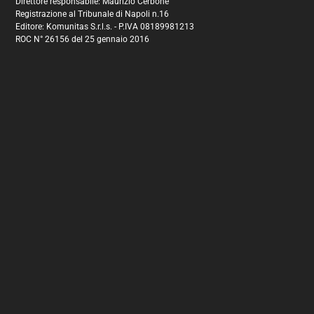
Direttore responsabile: Maurizio Cerbone
Registrazione al Tribunale di Napoli n.16
Editore: Komunitas S.r.l.s. - P.IVA 08189981213
ROC N° 26156 del 25 gennaio 2016