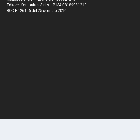
Editore: Komunitas S.r.l.s. - P.IVA 08189981213
ROC N° 26156 del 25 gennaio 2016