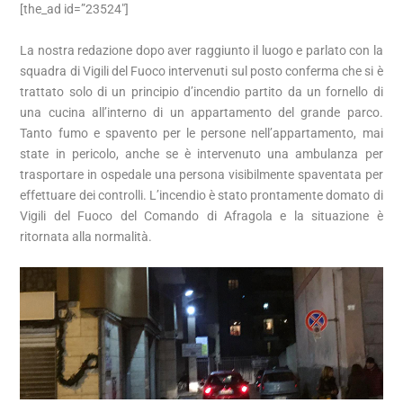
[the_ad id=”23524″]
La nostra redazione dopo aver raggiunto il luogo e parlato con la
squadra di Vigili del Fuoco intervenuti sul posto conferma che si è
trattato solo di un principio d’incendio partito da un fornello di
una cucina all’interno di un appartamento del grande parco.
Tanto fumo e spavento per le persone nell’appartamento, mai
state in pericolo, anche se è intervenuto una ambulanza per
trasportare in ospedale una persona visibilmente spaventata per
effettuare dei controlli. L’incendio è stato prontamente domato di
Vigili del Fuoco del Comando di Afragola e la situazione è
ritornata alla normalità.