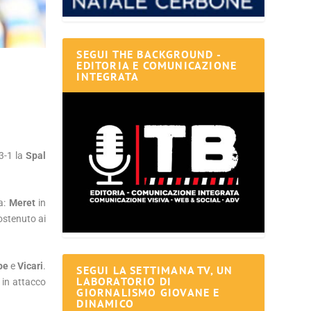
SEGUI THE BACKGROUND -
EDITORIA E COMUNICAZIONE
INTEGRATA
i
3-1 la
Spal
na:
Meret
in
ostenuto ai
pe
e
Vicari
.
SEGUI LA SETTIMANA TV, UN
LABORATORIO DI
, in attacco
GIORNALISMO GIOVANE E
DINAMICO