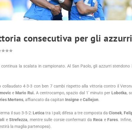
ttoria consecutiva per gli azzurr
continua la scalata in campionato. Al San Paolo, gli azzurri stendono 
 collaudato 4-3-3 con ben 7 cambi rispetto alla vittoria contro il Vero
imovic
e
Mario Rui.
A centrocampo, spazio dal 1′ minuto per
Lobotka
, s
ries Mertens
, affiancato da capitan
Insigne
e
Callejon
.
erma il suo 3-5-2:
Letica
tra i pali; difesa a tre composta da
Cionek
,
Feli
oli
e
Strefezza
, mentre sulle corsie confermati da
Reca
e
Fares
. Infine
vestirà la maglia partenopea).