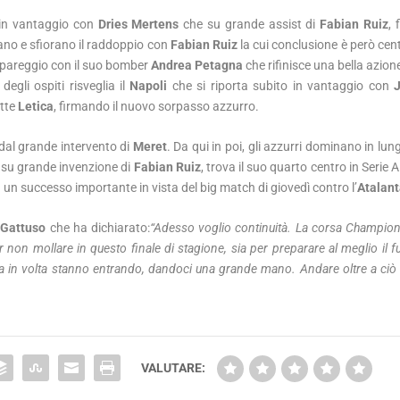
 in vantaggio con
Dries Mertens
che su grande assist di
Fabian Ruiz
, 
ano e sfiorano il raddoppio con
Fabian Ruiz
la cui conclusione è però cent
l pareggio con il suo bomber
Andrea Petagna
che rifinisce una bella azion
egli ospiti risveglia il
Napoli
che si riporta subito in vantaggio con
atte
Letica
, firmando il nuovo sorpasso azzurro.
dal grande intervento di
Meret
. Da qui in poi, gli azzurri dominano in lun
 su grande invenzione di
Fabian Ruiz
, trova il suo quarto centro in Serie A.
 un successo importante in vista del big match di giovedì contro l’
Atalan
Gattuso
che ha dichiarato:
“Adesso voglio continuità. La corsa Champions 
r non mollare in questo finale di stagione, sia per preparare al meglio il 
volta in volta stanno entrando, dandoci una grande mano. Andare oltre a ci
VALUTARE: