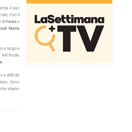
firma il suo
rale. Con il
e di
Fares
e
Josè Maria
go e largo e
 Nel finale,
ta
.
è difficile
futuro. Sono
ò che stiamo