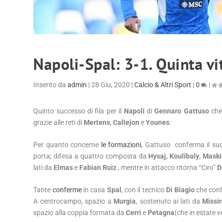
Napoli-Spal: 3-1. Quinta vi
Inserito da
admin
|
28 Giu, 2020
|
Calcio & Altri Sport
|
0
|
Quinto successo di fila per il
Napoli
di
Gennaro Gattuso
che 
grazie alle reti di
Mertens
,
Callejon
e
Younes
.
Per quanto concerne
le formazioni
,
Gattuso
conferma il suo
porta; difesa a quattro composta da
Hysaj,
Koulibaly
,
Mask
lati da
Elmas
e
Fabian Ruiz
, mentre in attacco ritorna “Ciro”
D
Tante
conferme
in casa
Spal
, con il tecnico
Di Biagio
che conf
A centrocampo, spazio a
Murgia
, sostenuto ai lati da
Missir
spazio alla coppia formata da
Cerri
e
Petagna
(che in estate 