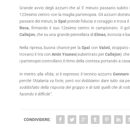
Grande avvio degli azzurri che al 3′ minuto passano subito
123esimo centro con la maglia partenopea. Gli azzurri domin
passare dei minuti, la
Spal
prende fiducia e coraggio e trova i
Reca
, firmando il suo 12esimo centro in campionato. Il gol d
Callejon
, che su una grande pennellata di
Elmas
, incrocia e b
Nella ripresa, buona chance per la
Spal
con
Valoti
, stoppato 
trovano il tris con
Amin Younes
(subentrato per
Callejon
) che
i partenopei controllano il ritmo della contesa portando a casa
In merito alla sfida, si è espresso il tecnico azzurro
Gennaro 
perchè l’Atalanta va forte, però noi dobbiamo dare tutto sia pe
soddisfatto della risposta del gruppo e di tutti quelli che di 
facendo è difficile”.
CONDIVIDERE: