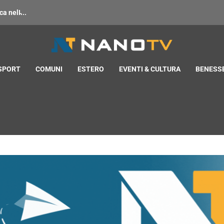
 nell̵...
 SPORT
COMUNI
ESTERO
EVENTI & CULTURA
BENESSE