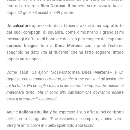
fino ad arrivare a
Rino Gattuso
. Il numero sette azzurro lascia
dopo 82 gol e 78 assist in 349 partite.
Un
calciatore
apprezzato dalla tifoseria azzurra ma soprattutto
dai suoi compagni di squadra, come dimostrano i grandissimi
messaggi d’affetto di bandiere del club partenopeo: dal capitano
Lorenzo Insigne
, fino a
Dries Mertens
con i quali l’esterno
spagnolo ha dato vita al “
tridente
” che ha fatto sognare l’intero
popolo partenopeo.
Come saluti Callejon? “
José
-sottolinea
Dries Mertens
–
è un
ragazzo che ci mancherà tanto, anche a me con tutti gli assist che
mi ha fatto. Ha un taglio dietro la difesa molto importante, questo ci
mancherà tanto. Ma ci sono altri calciatori che dovranno essere
bravi a prendere il suo posto”.
Anche
Kalidou Koulibaly
ha espresso il suo affetto nei confronti
dell’esterno spagnolo: “
Professionista esemplare, amico vero.
Sempre uniti: come in quello splendido abbraccio
“.