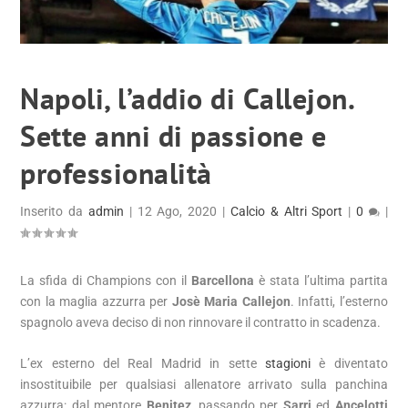
Napoli, l’addio di Callejon.
Sette anni di passione e
professionalità
Inserito da
admin
|
12 Ago, 2020
|
Calcio & Altri Sport
|
0
|
La sfida di Champions con il
Barcellona
è stata l’ultima partita
con la maglia azzurra per
Josè Maria Callejon
. Infatti, l’esterno
spagnolo aveva deciso di non rinnovare il contratto in scadenza.
L’ex esterno del Real Madrid in sette
stagioni
è diventato
insostituibile per qualsiasi allenatore arrivato sulla panchina
azzurra: dal mentore
Benitez
, passando per
Sarri
ed
Ancelotti