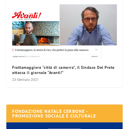
Frattamaggiore “città di camorra”, il Sindaco Del Prete
attacca il giornale “Avanti!”
23 Gennaio 2021
FONDAZIONE NATALE CERBONE -
PROMOZIONE SOCIALE E CULTURALE