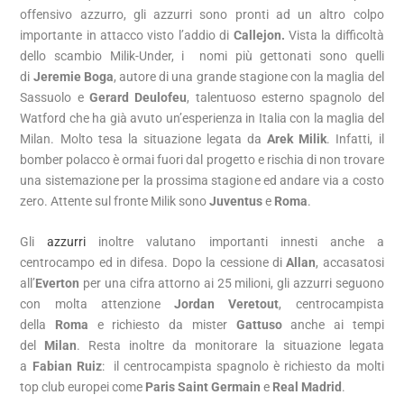
offensivo azzurro, gli azzurri sono pronti ad un altro colpo
importante in attacco visto l’addio di
Callejon.
Vista la difficoltà
dello scambio Milik-Under, i nomi più gettonati sono quelli
di
Jeremie Boga
, autore di una grande stagione con la maglia del
Sassuolo e
Gerard Deulofeu
, talentuoso esterno spagnolo del
Watford che ha già avuto un’esperienza in Italia con la maglia del
Milan. Molto tesa la situazione legata da
Arek Milik
. Infatti, il
bomber polacco è ormai fuori dal progetto e rischia di non trovare
una sistemazione per la prossima stagione ed andare via a costo
zero. Attente sul fronte Milik sono
Juventus
e
Roma
.
Gli
azzurri
inoltre valutano importanti innesti anche a
centrocampo ed in difesa. Dopo la cessione di
Allan
, accasatosi
all’
Everton
per una cifra attorno ai 25 milioni, gli azzurri seguono
con molta attenzione
Jordan Veretout
, centrocampista
della
Roma
e richiesto da mister
Gattuso
anche ai tempi
del
Milan
. Resta inoltre da monitorare la situazione legata
a
Fabian Ruiz
: il centrocampista spagnolo è richiesto da molti
top club europei come
Paris Saint Germain
e
Real Madrid
.