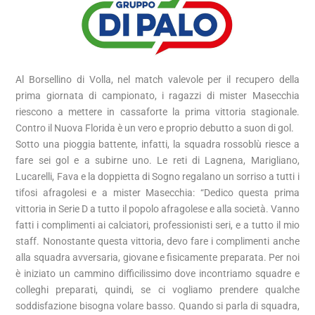
Al Borsellino di Volla, nel match valevole per il recupero della
prima giornata di campionato, i ragazzi di mister Masecchia
riescono a mettere in cassaforte la prima vittoria stagionale.
Contro il Nuova Florida è un vero e proprio debutto a suon di gol.
Sotto una pioggia battente, infatti, la squadra rossoblù riesce a
fare sei gol e a subirne uno. Le reti di Lagnena, Marigliano,
Lucarelli, Fava e la doppietta di Sogno regalano un sorriso a tutti i
tifosi afragolesi e a mister Masecchia: “Dedico questa prima
vittoria in Serie D a tutto il popolo afragolese e alla società. Vanno
fatti i complimenti ai calciatori, professionisti seri, e a tutto il mio
staff. Nonostante questa vittoria, devo fare i complimenti anche
alla squadra avversaria, giovane e fisicamente preparata. Per noi
è iniziato un cammino difficilissimo dove incontriamo squadre e
colleghi preparati, quindi, se ci vogliamo prendere qualche
soddisfazione bisogna volare basso. Quando si parla di squadra,