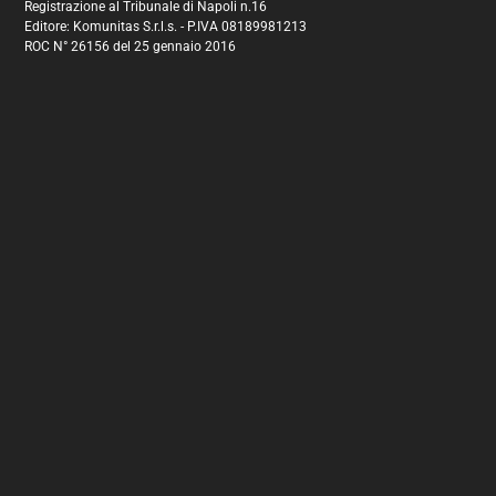
Registrazione al Tribunale di Napoli n.16
Editore: Komunitas S.r.l.s. - P.IVA 08189981213
ROC N° 26156 del 25 gennaio 2016