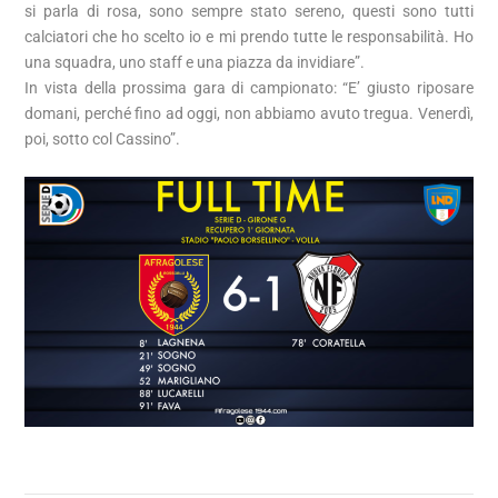
si parla di rosa, sono sempre stato sereno, questi sono tutti
calciatori che ho scelto io e mi prendo tutte le responsabilità. Ho
una squadra, uno staff e una piazza da invidiare”.
In vista della prossima gara di campionato: “E’ giusto riposare
domani, perché fino ad oggi, non abbiamo avuto tregua. Venerdì,
poi, sotto col Cassino”.