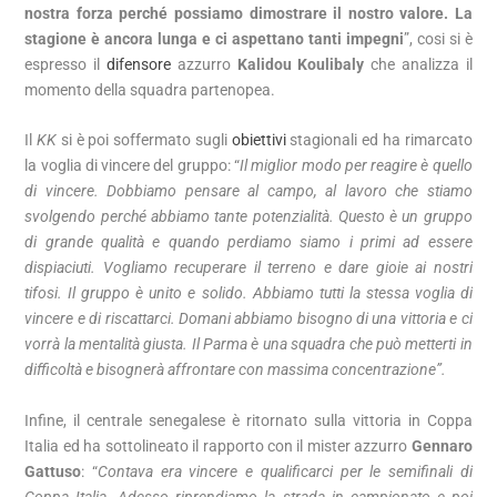
nostra forza perché possiamo dimostrare il nostro valore. La
stagione è ancora lunga e ci aspettano tanti impegni
”, cosi si è
espresso il
difensore
azzurro
Kalidou Koulibaly
che analizza il
momento della squadra partenopea.
Il
KK
si è poi soffermato sugli
obiettivi
stagionali ed ha rimarcato
la voglia di vincere del gruppo: “
Il miglior modo per reagire è quello
di vincere. Dobbiamo pensare al campo, al lavoro che stiamo
svolgendo perché abbiamo tante potenzialità. Questo è un gruppo
di grande qualità e quando perdiamo siamo i primi ad essere
dispiaciuti. Vogliamo recuperare il terreno e dare gioie ai nostri
tifosi. Il gruppo è unito e solido. Abbiamo tutti la stessa voglia di
vincere e di riscattarci. Domani abbiamo bisogno di una vittoria e ci
vorrà la mentalità giusta. Il Parma è una squadra che può metterti in
difficoltà e bisognerà affrontare con massima concentrazione”.
Infine, il centrale senegalese è ritornato sulla vittoria in Coppa
Italia ed ha sottolineato il rapporto con il mister azzurro
Gennaro
Gattuso
: “
Contava era vincere e qualificarci per le semifinali di
Coppa Italia. Adesso riprendiamo la strada in campionato e poi