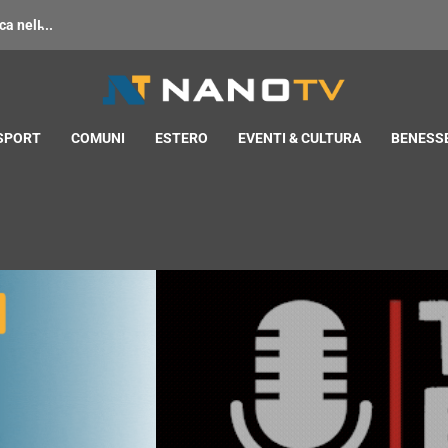
 nell̵...
 SPORT
COMUNI
ESTERO
EVENTI & CULTURA
BENESSE