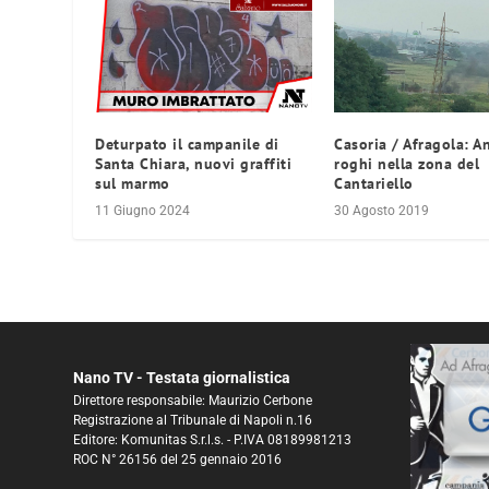
Deturpato il campanile di
Casoria / Afragola: A
Santa Chiara, nuovi graffiti
roghi nella zona del
sul marmo
Cantariello
11 Giugno 2024
30 Agosto 2019
Nano TV - Testata giornalistica
Direttore responsabile: Maurizio Cerbone
Registrazione al Tribunale di Napoli n.16
Editore: Komunitas S.r.l.s. - P.IVA 08189981213
ROC N° 26156 del 25 gennaio 2016