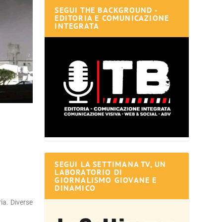
SEGUI THE BACKGROUND -
EDITORIA E COMUNICAZIONE
INTEGRATA
SEGUI LA SETTIMANA TV, UN
LABORATORIO DI
GIORNALISMO GIOVANE E
DINAMICO
ia. Diverse