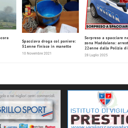
ncora
Sorpreso a spacciare ne
Spacciava droga col paniere:
zona Maddalena: arres
51enne finisce in manette
22enne dalla Polizia di
10 Novembre 2021
28 Luglio 2025