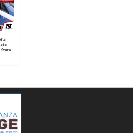
lla
tato
 Stato