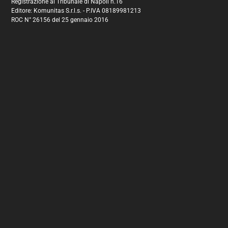
Registrazione al Tribunale di Napoli n.16
Editore: Komunitas S.r.l.s. - P.IVA 08189981213
ROC N° 26156 del 25 gennaio 2016