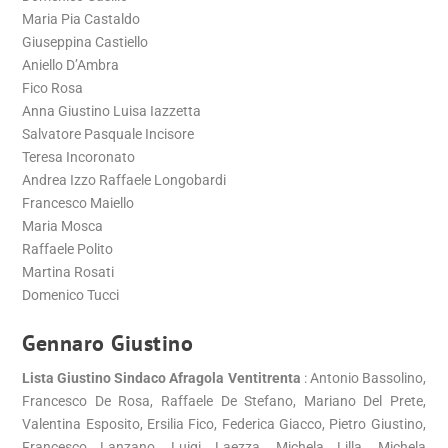
Maria Pia Castaldo
Giuseppina Castiello
Aniello D’Ambra
Fico Rosa
Anna Giustino Luisa Iazzetta
Salvatore Pasquale Incisore
Teresa Incoronato
Andrea Izzo Raffaele Longobardi
Francesco Maiello
Maria Mosca
Raffaele Polito
Martina Rosati
Domenico Tucci
Gennaro Giustino
Lista Giustino Sindaco Afragola Ventitrenta
: Antonio Bassolino,
Francesco De Rosa, Raffaele De Stefano, Mariano Del Prete,
Valentina Esposito, Ersilia Fico, Federica Giacco, Pietro Giustino,
Francesco Lanzano, Luigi Laezza, Michela Lilla, Michela