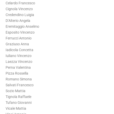
Celardo Francesco
Cignola Vincenzo
Credendino Luigia
D’Alterio Angela
Eremitaggio Anselmo
Esposito Vincenzo
Ferrucci Antonio
Graziuso Anna
Iadicola Concetta
Iuliano Vincenzo
Laezza Vincenzo
Perna Valentina
Pizza Rossella
Romano Simona
Salvati Francesco
Sozio Mattia
Tignola Raffaele
Tufano Giovanni
Vicale Mattia