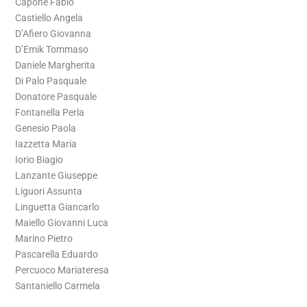
Capone Fabio
Castiello Angela
D’Afiero Giovanna
D’Emik Tommaso
Daniele Margherita
Di Palo Pasquale
Donatore Pasquale
Fontanella Perla
Genesio Paola
Iazzetta Maria
Iorio Biagio
Lanzante Giuseppe
Liguori Assunta
Linguetta Giancarlo
Maiello Giovanni Luca
Marino Pietro
Pascarella Eduardo
Percuoco Mariateresa
Santaniello Carmela