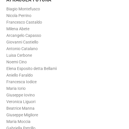
Biagio Montefusco
Nicola Perrino
Francesco Castaldo
Milena Abete
Arcangelo Capasso
Giovanni Castiello
Antonio Catalano
Luisa Cerbone
Noemi Cino
Elena Esposito detta Bellamì
Aniello Faraldo
Francesca Iodice
Maria Iorio
Giuseppe Iovino
Veronica Liguori
Beatrice Manna
Giuseppe Migliore
Maria Moccia
Gabriella Petrillo