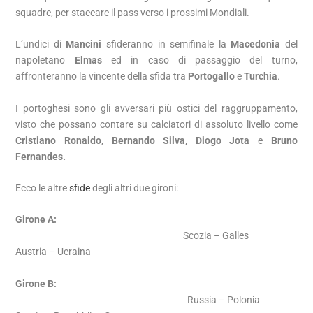
squadre, per staccare il pass verso i prossimi Mondiali.
L’undici di
Mancini
sfideranno in semifinale la
Macedonia
del
napoletano
Elmas
ed in caso di passaggio del turno,
affronteranno la vincente della sfida tra
Portogallo
e
Turchia
.
I portoghesi sono gli avversari più ostici del raggruppamento,
visto che possano contare su calciatori di assoluto livello come
Cristiano Ronaldo
,
Bernando Silva,
Diogo Jota
e
Bruno
Fernandes.
Ecco le altre
sfide
degli altri due gironi:
Girone A:
Scozia – Galles
Austria – Ucraina
Girone B:
Russia – Polonia