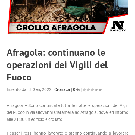
Afragola: continuano le
operazioni dei Vigili del
Fuoco
Inserito da
|
3 Gen, 2022
|
Cronaca
|
0
|
Afragola – Sono continuate tutta le notte le operazioni dei Vigili
del Fuoco in via Giovanni Ciaramella ad Afragola, dove ieri intorno
alle 21:30 un edificio è crollato.
I caschi rossi hanno lavorato e stanno continuando a lavorare