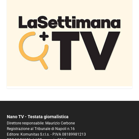
Nano TV - Testata giornalistica
Direttore responsabile: Maurizio Cerbone
Registrazione al Tribunale di Napoli n.16
Editore: Komunitas S.r.l.s. - P.IVA 08189981213