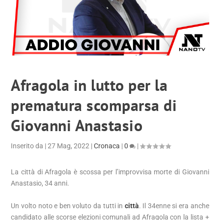
Afragola in lutto per la
prematura scomparsa di
Giovanni Anastasio
Inserito da
|
27 Mag, 2022
|
Cronaca
|
0
|
La città di Afragola è scossa per l’improvvisa morte di Giovanni
Anastasio, 34 anni.
Un volto noto e ben voluto da tutti in
città
. Il 34enne si era anche
candidato alle scorse elezioni comunali ad Afragola con la lista +