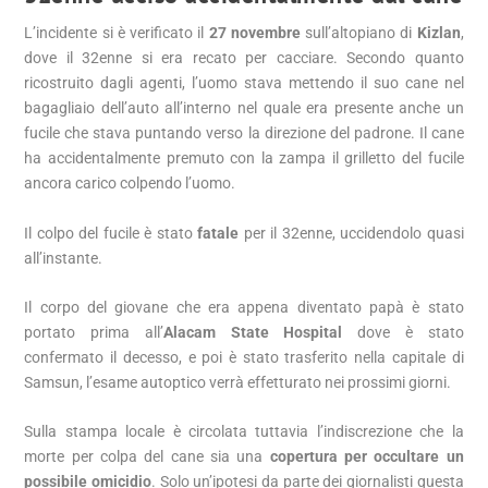
L’incidente si è verificato il
27 novembre
sull’altopiano di
Kizlan
,
dove il 32enne si era recato per cacciare. Secondo quanto
ricostruito dagli agenti, l’uomo stava mettendo il suo cane nel
bagagliaio dell’auto all’interno nel quale era presente anche un
fucile che stava puntando verso la direzione del padrone. Il cane
ha accidentalmente premuto con la zampa il grilletto del fucile
ancora carico colpendo l’uomo.
Il colpo del fucile è stato
fatale
per il 32enne, uccidendolo quasi
all’instante.
Il corpo del giovane che era appena diventato papà è stato
portato prima all’
Alacam State Hospital
dove è stato
confermato il decesso, e poi è stato trasferito nella capitale di
Samsun, l’esame autoptico verrà effetturato nei prossimi giorni.
Sulla stampa locale è circolata tuttavia l’indiscrezione che la
morte per colpa del cane sia una
copertura per occultare un
possibile omicidio
. Solo un’ipotesi da parte dei giornalisti questa