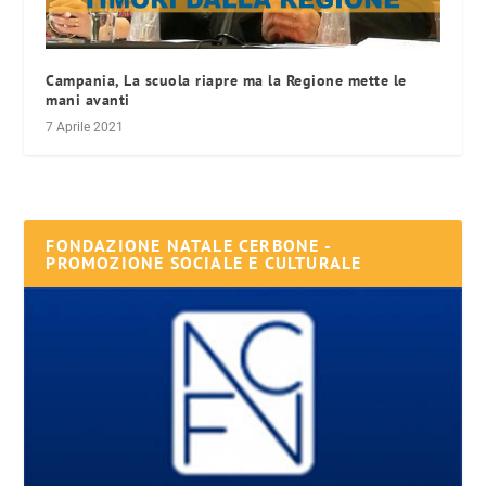
Campania, La scuola riapre ma la Regione mette le
mani avanti
7 Aprile 2021
FONDAZIONE NATALE CERBONE -
PROMOZIONE SOCIALE E CULTURALE