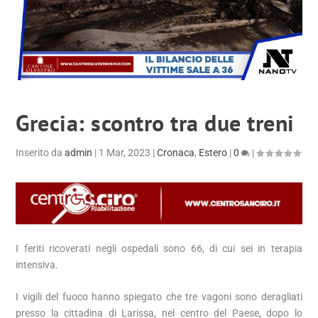
Grecia: scontro tra due treni
Inserito da
admin
|
1 Mar, 2023
|
Cronaca
,
Estero
|
0
|
I feriti ricoverati negli ospedali sono 66, di cui sei in terapia
intensiva.
I vigili del fuoco hanno spiegato che tre vagoni sono deragliati
presso la cittadina di Larissa, nel centro del Paese, dopo lo