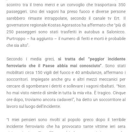
scontro tra il treno merci e un convoglio che trasportava 350
passeggeri. Uno dei vagoni ha preso fuoco e diverse persone
sarebbero rimaste intrappolate, secondo il canale tv Ert. Il
governatore regionale Kostas Agorastos ha affermato che “più di
250 passeggeri sono stati trasferiti in autobus a Salonicco.
Purtroppo – ha aggiunto – il numero di feriti e morti è probabile
che sia alto”.
Secondo i media greci,
si tratta del “peggior incidente
ferroviario che il Paese abbia mai conosciuto”
. Sono stati
mobilitati circa 150 vigili del fuoco e 40 ambulanze, affermano i
soccorritori. Impiegate anche gru e altri mezzi meccanici per
cercare di sgomberare i detriti e sollevare i vagoni ribaltati. “Non
ho mai visto niente di simile in tutta la mia vita. È tragico. Cinque
ore dopo, troviamo ancora cadaveri”, ha detto un soccorritore al
lavoro sul luogo dell’incidente.
“I miei pensieri sono rivolti al popolo greco dopo il terribile
incidente ferroviario che ha provocato tante vittime ieri sera