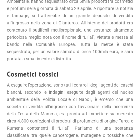
Ambientale, hanno sequestrato circa 5mila prodotti tra cosmetici
e profumi nella giornata di sabato 29 aprile. A riportare la notizia
è fanpage, si tratterebbe di un grande deposito di vendita
all’ingrosso nella zona di Gianturco. All’interno dei prodotti era
contenuto il butilfenil metilpropionale, una sostanza altamente
pericolosa meglio nota con il nome di “Lilial”, vietata e messa al
bando nella Comunità Europea. Tutta la merce è stata
sequestrata, per un valore stimato di circa 100mila euro, e sarà
portata a smaltimento e distrutta.
Cosmetici tossici
A eseguire l’operazione, sono tati i controlli degli agenti dei caschi
bianchi, secondo le indagini eseguite dagli agenti del nucleo
ambientale della Polizia Locale di Napoli, è emerso che una
società di vendita all’ingrosso con l’avvicinarsi della ricorrenza
della Festa della Mamma, era pronta ad immettere sul mercato
circa 4.800 confezioni di prodotti di profumeria di origine Turca e
Rumena contenenti il “Lilial”. Parliamo di una sostanza
classificata tra quelle cancerogene, mutagene o tossiche che