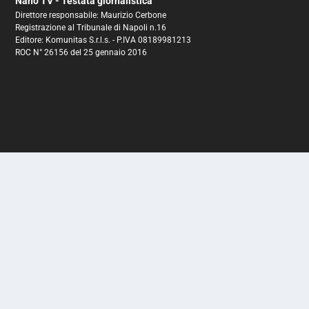
Nano TV - Testata giornalistica
Direttore responsabile: Maurizio Cerbone
Registrazione al Tribunale di Napoli n.16
Editore: Komunitas S.r.l.s. - P.IVA 08189981213
ROC N° 26156 del 25 gennaio 2016